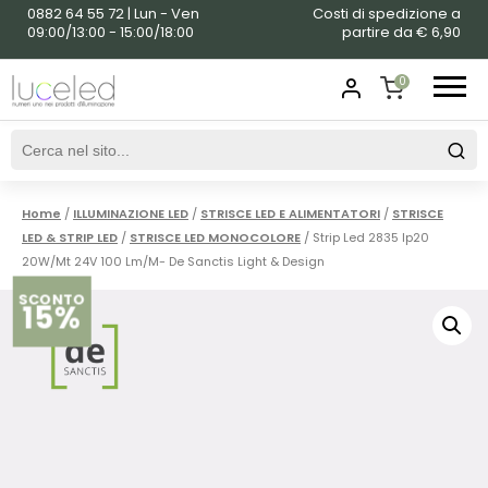
0882 64 55 72 | Lun - Ven
Costi di spedizione a
09:00/13:00 - 15:00/18:00
partire da € 6,90
0
SHOPPING
CART
Home
/
ILLUMINAZIONE LED
/
STRISCE LED E ALIMENTATORI
/
STRISCE
LED & STRIP LED
/
STRISCE LED MONOCOLORE
/ Strip Led 2835 Ip20
20W/Mt 24V 100 Lm/M- De Sanctis Light & Design
SCONTO
15%