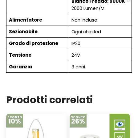
Bianco Freddo: 6000K
–
2000 Lumen/M
Alimentatore
Non incluso
Sezionabile
Ogni chip led
Grado di protezione
IP20
Tensione
24V
Garanzia
3 anni
Prodotti correlati
SCONTO
SCONTO
10%
26%