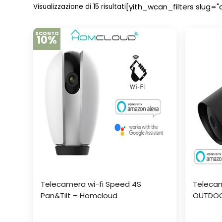
[yith_wcan_filters slug="
Visualizzazione di 15 risultati
SCONTO
10%
Telecamera wi-fi Speed 4S
Telecam
Pan&Tilt – Homcloud
OUTDOO