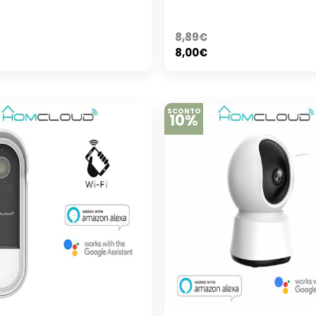
8,89
€
8,00
€
SCONTO
10%