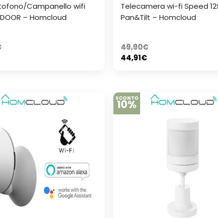
tofono/Campanello wifi
Telecamera wi-fi Speed 12
TDOOR – Homcloud
Pan&Tilt – Homcloud
€
49,90
€
44,91
€
SCONTO
10%