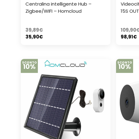
Centralina intelligente Hub –
Videoci
Zigbee/WIFI – Homcloud
15S OU
39,89
€
109,90
35,90
€
98,91
€
SCONTO
SCONTO
10%
10%