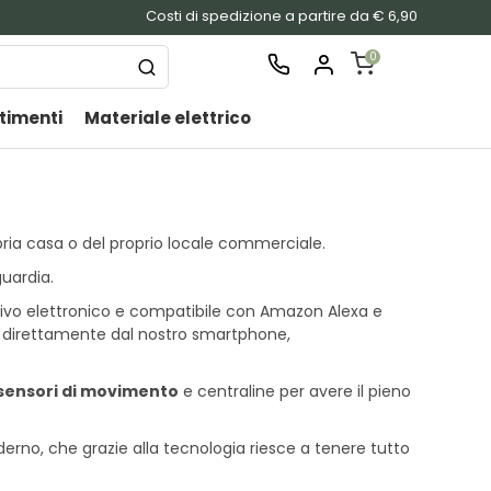
Costi di spedizione a partire da € 6,90
0
timenti
Materiale elettrico
SHOPPING
CART
Nessu
prodo
opria casa o del proprio locale commerciale.
nel
carrel
guardia.
sitivo elettronico e compatibile con Amazon Alexa e
a direttamente dal nostro smartphone,
sensori di movimento
e centraline per avere il pieno
derno, che grazie alla tecnologia riesce a tenere tutto