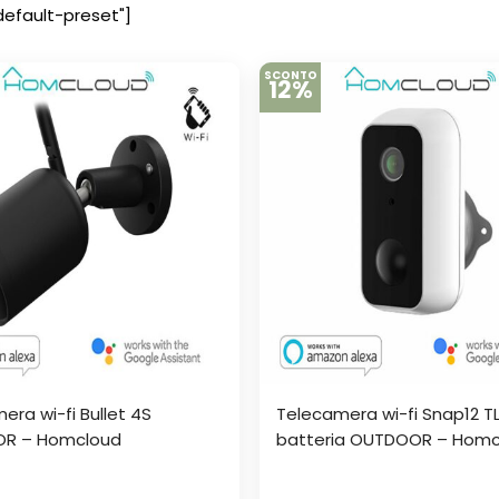
default-preset"]
SCONTO
12%
era wi-fi Bullet 4S
Telecamera wi-fi Snap12 TL
R – Homcloud
batteria OUTDOOR – Homc