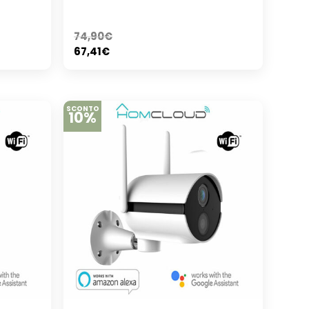
74,90
€
67,41
€
SCONTO
10%