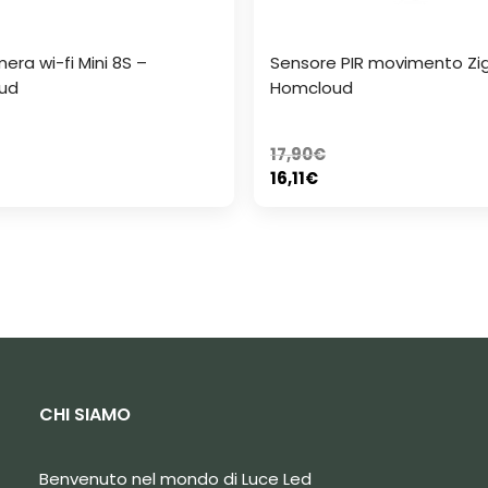
era wi-fi Mini 8S –
Sensore PIR movimento Zi
ud
Homcloud
17,90
€
16,11
€
CHI SIAMO
Benvenuto nel mondo di Luce Led