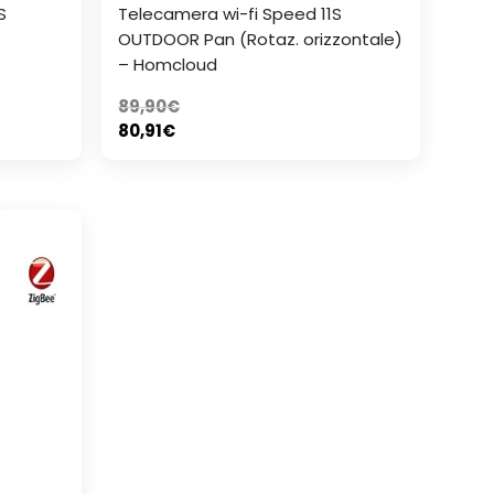
S
Telecamera wi-fi Speed 11S
OUTDOOR Pan (Rotaz. orizzontale)
– Homcloud
89,90
€
80,91
€