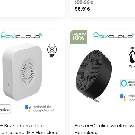
109,90
€
96,91
€
SCONTO
10%
 – Buzzer senza fili a
Buzzer-Cicalino wireless wi
imentazione RF – Homcloud
Homcloud