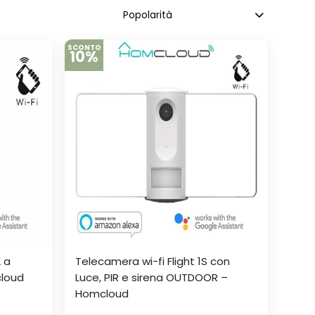
SCONTO
10%
 a
Telecamera wi-fi Flight 1S con
loud
Luce, PIR e sirena OUTDOOR –
Homcloud