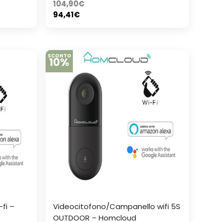
104,90
€
94,41
€
SCONTO
10%
-fi –
Videocitofono/Campanello wifi 5S
OUTDOOR – Homcloud