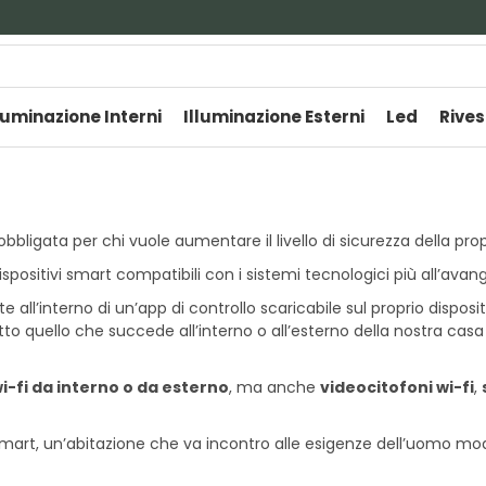
luminazione Interni
Illuminazione Esterni
Led
Rives
bbligata per chi vuole aumentare il livello di sicurezza della pr
spositivi smart compatibili con i sistemi tecnologici più all’avan
 all’interno di un’app di controllo scaricabile sul proprio dispo
o quello che succede all’interno o all’esterno della nostra cas
-fi da interno o da esterno
, ma anche
videocitofoni wi-fi
,
 smart, un’abitazione che va incontro alle esigenze dell’uomo mo