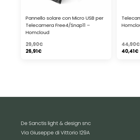
Pannello solare con Micro USB per
Telecam
Telecamera Free4/Snap11 –
Homclo
Homcloud
29,90
€
44,90
€
26,91
€
40,41
€
De Sanctis light & design snc
Via Giuseppe di Vittorio 129A