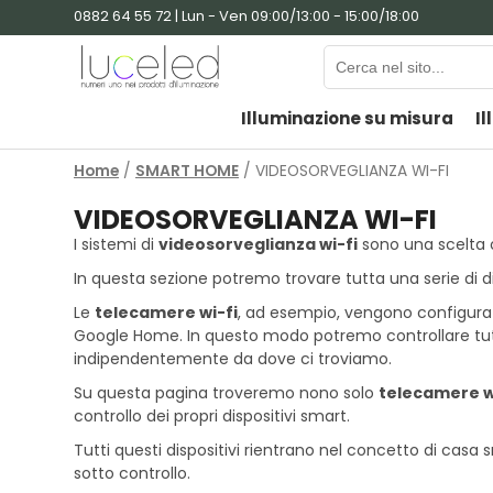
0882 64 55 72 | Lun - Ven 09:00/13:00 - 15:00/18:00
Illuminazione su misura
Il
Home
/
SMART HOME
/ VIDEOSORVEGLIANZA WI-FI
VIDEOSORVEGLIANZA WI-FI
I sistemi di
videosorveglianza wi-fi
sono una scelta o
In questa sezione potremo trovare tutta una serie di di
Le
telecamere wi-fi
, ad esempio, vengono configurate
Google Home. In questo modo potremo controllare tutt
indipendentemente da dove ci troviamo.
Su questa pagina troveremo nono solo
telecamere wi
controllo dei propri dispositivi smart.
Tutti questi dispositivi rientrano nel concetto di casa
sotto controllo.