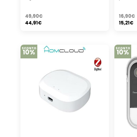
49,90
€
16,90
€
44,91
€
15,21
€
SCONTO
SCONTO
10%
10%