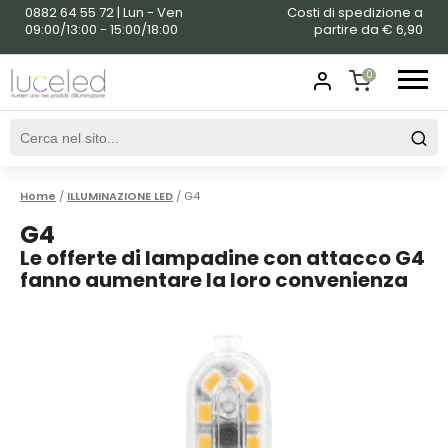
0882 64 55 72 | Lun - Ven
Costi di spedizione a
09:00/13:00 - 15:00/18:00
partire da € 6,90
0
SHOPPING
CART
Home
/
ILLUMINAZIONE LED
/ G4
G4
Le offerte di lampadine con attacco G4
fanno aumentare la loro convenienza