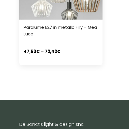
Paralume E27 in metallo Filly – Gea
Luce
47,63
€
–
72,42
€
De Sanctis light & design snc