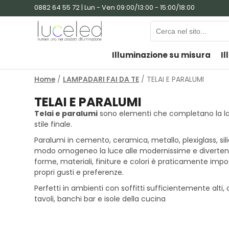
0882 64 55 72 | Lun - Ven 09:00/13:00 - 15:00/18:00
Illuminazione su misura
Il
Home
/
LAMPADARI FAI DA TE
/ TELAI E PARALUMI
TELAI E PARALUMI
Telai e paralumi
sono elementi che completano la lam
stile finale.
Paralumi in cemento, ceramica, metallo, plexiglass, sili
modo omogeneo la luce alle modernissime e divertenti g
forme, materiali, finiture e colori è praticamente impo
propri gusti e preferenze.
Perfetti in ambienti con soffitti sufficientemente alti
tavoli, banchi bar e isole della cucina