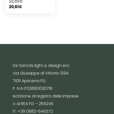
22,90
€
20,61
€
De Sanctis light & design snc
Via Giuseppe di Vittorio 129A
71011 Apricena FG
P. IVA IT03683030716
Iscrizione al registro delle imprese
o al REA FG – 265245
IT: +39 0882-645572