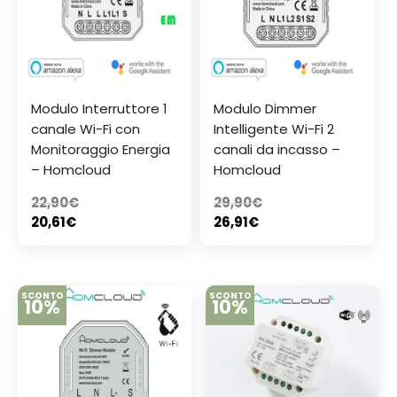
Modulo Interruttore 1
Modulo Dimmer
canale Wi-Fi con
Intelligente Wi-Fi 2
Monitoraggio Energia
canali da incasso –
– Homcloud
Homcloud
22,90
€
29,90
€
20,61
€
26,91
€
SCONTO
SCONTO
10%
10%