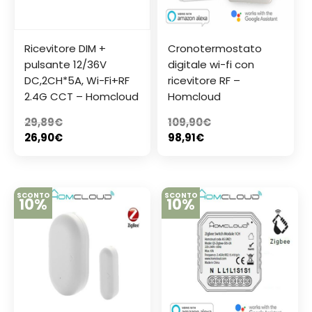
Ricevitore DIM +
Cronotermostato
pulsante 12/36V
digitale wi-fi con
DC,2CH*5A, Wi-Fi+RF
ricevitore RF –
2.4G CCT – Homcloud
Homcloud
29,89
€
109,90
€
26,90
€
98,91
€
SCONTO
SCONTO
10%
10%