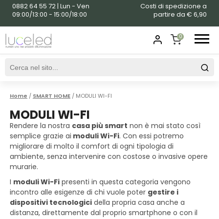
0882 64 55 72 | Lun - Ven
Costi di spedizione a
09:00/13:00 - 15:00/18:00
partire da € 6,90
0
SHOPPING
CART
Home
/
SMART HOME
/ MODULI WI-FI
MODULI WI-FI
Rendere la nostra
casa più smart
non è mai stato così
semplice grazie ai
moduli Wi-Fi
. Con essi potremo
migliorare di molto il comfort di ogni tipologia di
ambiente, senza intervenire con costose o invasive opere
murarie.
I
moduli Wi-Fi
presenti in questa categoria vengono
incontro alle esigenze di chi vuole poter
gestire i
dispositivi tecnologici
della propria casa anche a
distanza, direttamente dal proprio smartphone o con il