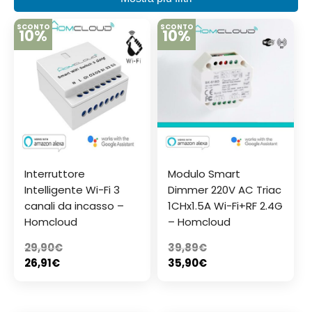
SCONTO
SCONTO
10%
10%
Interruttore
Modulo Smart
Intelligente Wi-Fi 3
Dimmer 220V AC Triac
canali da incasso –
1CHx1.5A Wi-Fi+RF 2.4G
Homcloud
– Homcloud
29,90
€
39,89
€
26,91
€
35,90
€