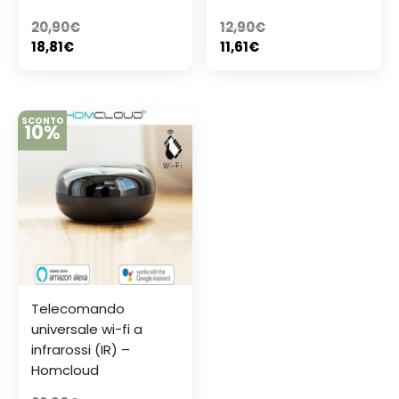
20,90
€
12,90
€
18,81
€
11,61
€
SCONTO
10%
Telecomando
universale wi-fi a
infrarossi (IR) –
Homcloud