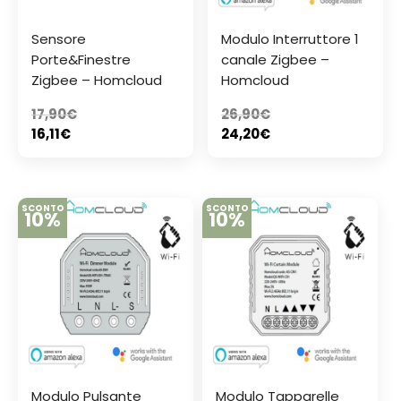
Sensore
Modulo Interruttore 1
Porte&Finestre
canale Zigbee –
Zigbee – Homcloud
Homcloud
17,90
€
26,90
€
16,11
€
24,20
€
SCONTO
SCONTO
10%
10%
Modulo Pulsante
Modulo Tapparelle