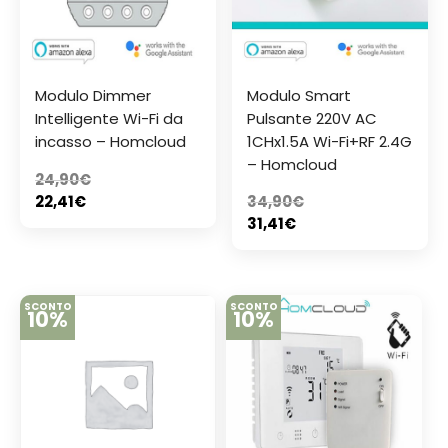
Modulo Dimmer
Modulo Smart
Intelligente Wi-Fi da
Pulsante 220V AC
incasso – Homcloud
1CHx1.5A Wi-Fi+RF 2.4G
– Homcloud
24,90
€
22,41
€
34,90
€
31,41
€
SCONTO
SCONTO
10%
10%