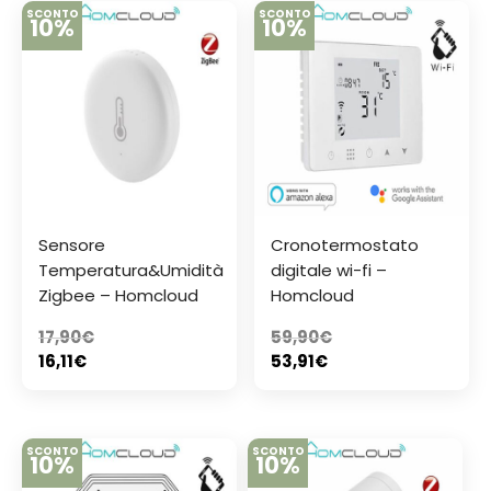
SCONTO
SCONTO
10%
10%
Sensore
Cronotermostato
Temperatura&Umidità
digitale wi-fi –
Zigbee – Homcloud
Homcloud
17,90
€
59,90
€
16,11
€
53,91
€
SCONTO
SCONTO
10%
10%