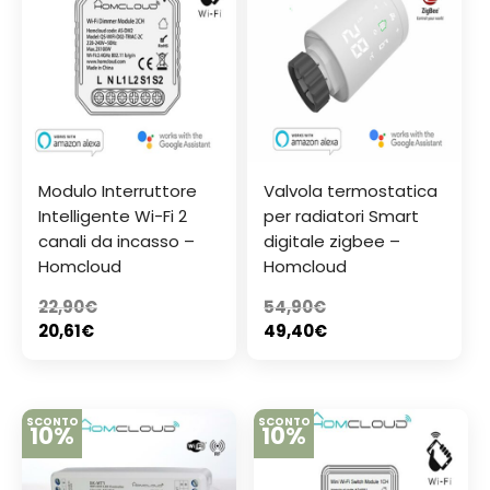
Modulo Interruttore
Valvola termostatica
Intelligente Wi-Fi 2
per radiatori Smart
canali da incasso –
digitale zigbee –
Homcloud
Homcloud
22,90
€
54,90
€
20,61
€
49,40
€
SCONTO
SCONTO
10%
10%