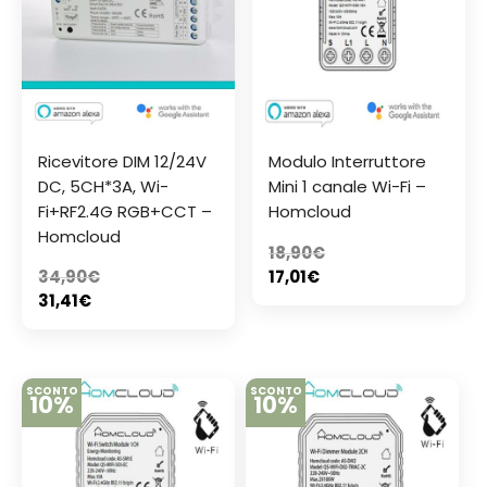
Ricevitore DIM 12/24V
Modulo Interruttore
DC, 5CH*3A, Wi-
Mini 1 canale Wi-Fi –
Fi+RF2.4G RGB+CCT –
Homcloud
Homcloud
18,90
€
34,90
€
17,01
€
31,41
€
SCONTO
SCONTO
10%
10%