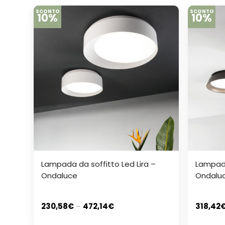
SCONTO
SCONTO
10%
10%
Lampada da soffitto Led Lira –
Lampada
Ondaluce
Ondalu
230,58
€
–
472,14
€
318,42