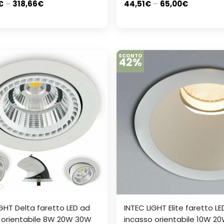
€
–
318,66
€
44,51
€
–
65,00
€
SCONTO
42%
IGHT Delta faretto LED ad
INTEC LIGHT Elite faretto L
 orientabile 8W 20W 30W
incasso orientabile 10W 2