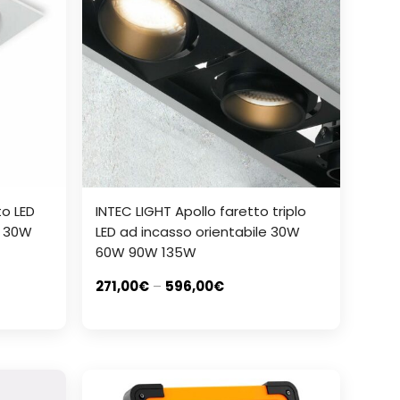
to LED
INTEC LIGHT Apollo faretto triplo
W 30W
LED ad incasso orientabile 30W
60W 90W 135W
271,00
€
–
596,00
€