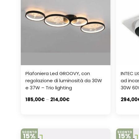
Plafoniera Led GROOVY, con
INTEC L
regolazione di luminosità da 30W
ad inca
e 37W – Trio lighting
30W 6
185,00
€
–
214,00
€
294,00
SCONTO
SCONTO
15%
15%