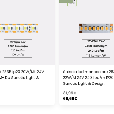
ed 2835 Ip20 20W/Mt 24V
Striscia led monocolore 2
M- De Sanctis Light &
22W/M 24V 240 Led/m IP20
Sanctis Light & Design
81,95
€
69,65
€