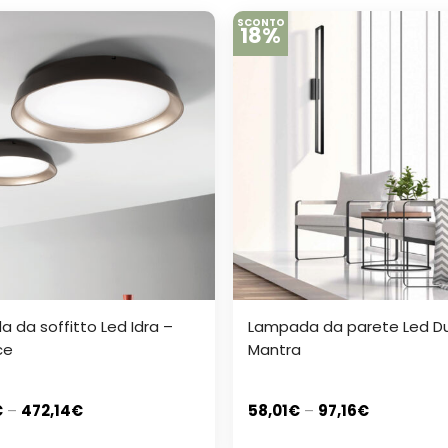
SCONTO
18%
 da soffitto Led Idra –
Lampada da parete Led D
ce
Mantra
€
–
472,14
€
58,01
€
–
97,16
€