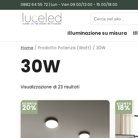
0882 64 55 72 | Lun - Ven 09:00/13:00 - 15:00/18:00
Illuminazione su misura
Il
Home
/ Prodotto Potenza (Watt) / 30W
30W
Visualizzazione di 23 risultati
SCONTO
SCONTO
20%
18%