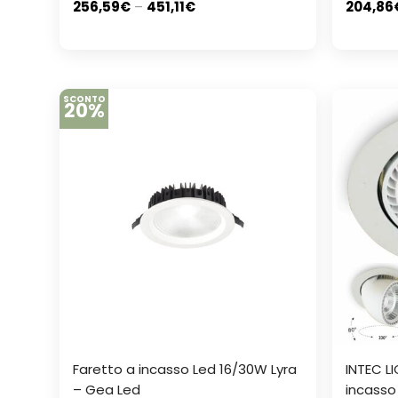
256,59
€
–
451,11
€
204,86
SCONTO
20%
Faretto a incasso Led 16/30W Lyra
INTEC L
– Gea Led
incasso