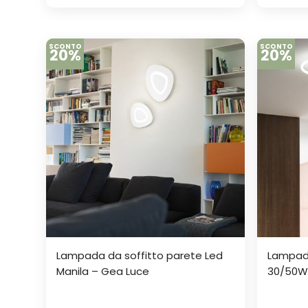
SCONTO
SCONTO
20%
20%
Lampada da soffitto parete Led
Lampada
Manila – Gea Luce
30/50W 