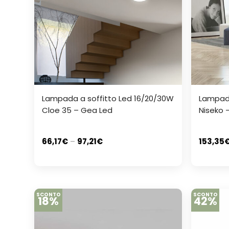
Lampada a soffitto Led 16/20/30W
Lampad
Cloe 35 – Gea Led
Niseko 
66,17
€
–
97,21
€
153,35
SCONTO
SCONTO
18%
42%