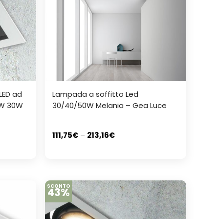
 LED ad
Lampada a soffitto Led
0W 30W
30/40/50W Melania – Gea Luce
111,75
€
–
213,16
€
SCONTO
43%