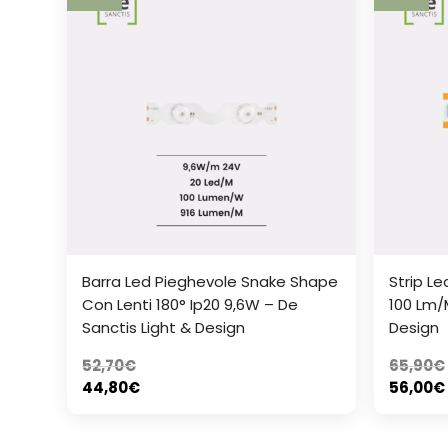
Barra Led Pieghevole Snake Shape
Strip L
Con Lenti 180° Ip20 9,6W – De
100 Lm/
Sanctis Light & Design
Design
52,70
€
65,90
€
44,80
€
56,00
€