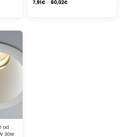
7,91
€
–
60,02
€
ED ad
0W 30W