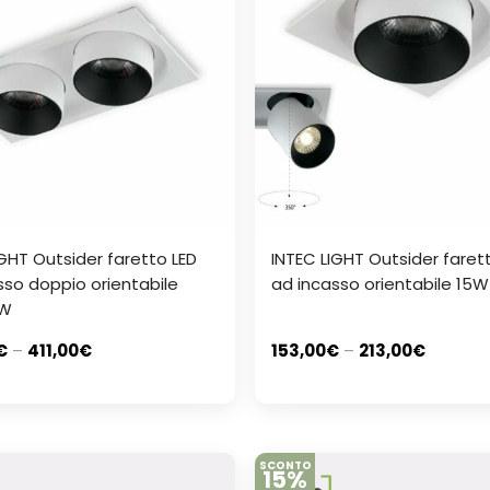
IGHT Outsider faretto LED
INTEC LIGHT Outsider faret
sso doppio orientabile
ad incasso orientabile 15
0W
€
–
411,00
€
153,00
€
–
213,00
€
SCONTO
15%