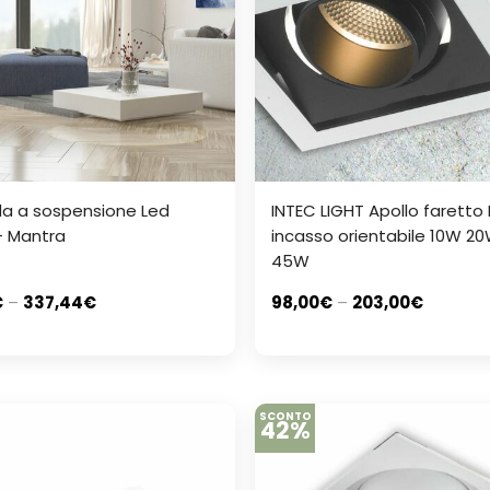
a a sospensione Led
INTEC LIGHT Apollo faretto
– Mantra
incasso orientabile 10W 2
45W
€
–
337,44
€
98,00
€
–
203,00
€
SCONTO
42%