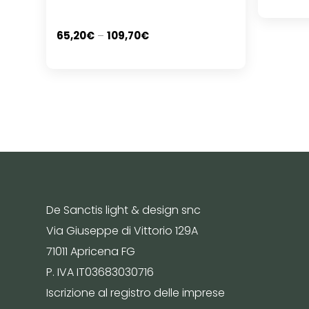
65,20
€
–
109,70
€
De Sanctis light & design snc
Via Giuseppe di Vittorio 129A
71011 Apricena FG
P. IVA IT03683030716
Iscrizione al registro delle imprese