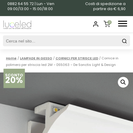
0882 64 55 72 | Lun - Ven
Costi di spedizione a
09:00/13:00 - 15:00/18:00
partire da € 6,90
0
SHOPPING
CART
Home
/
LAMPADE IN GESSO
/
CORNICI PER STRISCE LED
/ Cornice in
polimero per striscia led 2M – DS5063 – De Sanctis Light & Design
SCONTO
20%