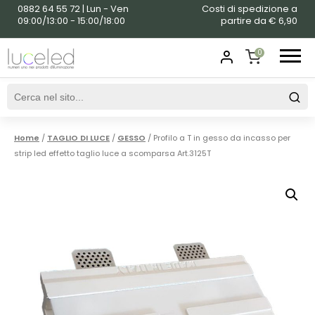
0882 64 55 72 | Lun - Ven
Costi di spedizione a
09:00/13:00 - 15:00/18:00
partire da € 6,90
0
SHOPPING
CART
Home
/
TAGLIO DI LUCE
/
GESSO
/ Profilo a T in gesso da incasso per
strip led effetto taglio luce a scomparsa Art.3125T