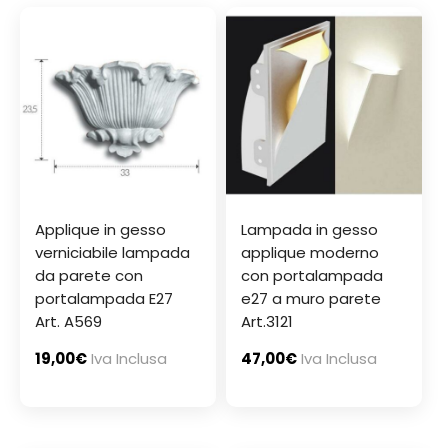
Applique in gesso
Lampada in gesso
verniciabile lampada
applique moderno
da parete con
con portalampada
portalampada E27
e27 a muro parete
Art. A569
Art.3121
19,00
€
Iva Inclusa
47,00
€
Iva Inclusa