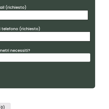
il (richiesto)
 telefono (richiesto)
metri necessiti?
(0)