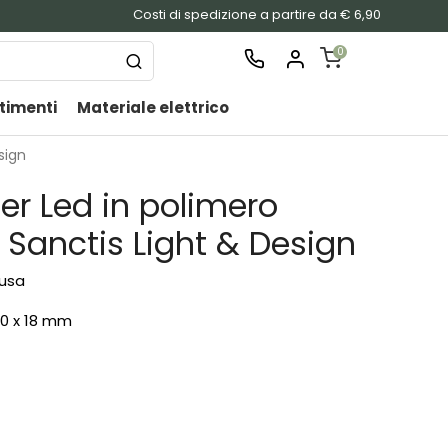
Costi di spedizione a partire da € 6,90
0
timenti
Materiale elettrico
SHOPPING
CART
sign
Nessu
er Led in polimero
prodo
nel
Sanctis Light & Design
carrel
lusa
00 x 18 mm