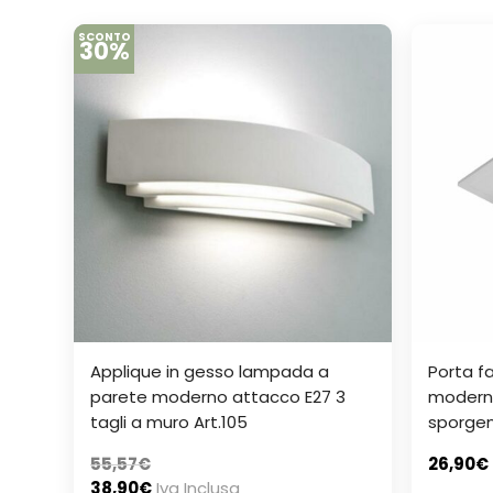
SCONTO
30%
Applique in gesso lampada a
Porta f
parete moderno attacco E27 3
modern
tagli a muro Art.105
sporgen
55,57
€
26,90
€
38,90
€
Iva Inclusa