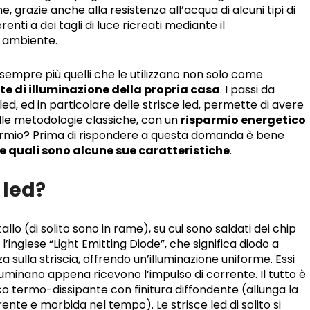
e, grazie anche alla resistenza all’acqua di alcuni tipi di
enti a dei tagli di luce ricreati mediante il
n ambiente.
sempre più quelli che le utilizzano non solo come
te di illuminazione della propria casa
. I passi da
ed, ed in particolare delle strisce led, permette di avere
 alle metodologie classiche, con un
risparmio energetico
armio? Prima di rispondere a questa domanda è bene
e quali sono alcune sue caratteristiche
.
 led?
llo (di solito sono in rame), su cui sono saldati dei chip
 l’inglese “Light Emitting Diode”, che significa diodo a
a sulla striscia, offrendo un’illuminazione uniforme. Essi
luminano appena ricevono l’impulso di corrente. Il tutto è
co termo-dissipante con finitura diffondente (allunga la
ente e morbida nel tempo). Le strisce led di solito si