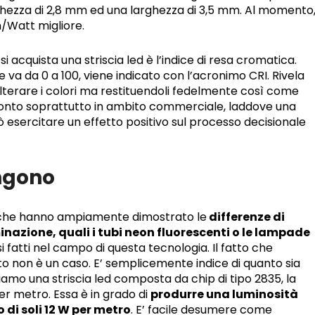
ghezza di 2,8 mm ed una larghezza di 3,5 mm. Al momento
n/Watt migliore.
i acquista una striscia led è l’indice di resa cromatica.
va da 0 a 100, viene indicato con l’acronimo CRI. Rivela
a alterare i colori ma restituendoli fedelmente così come
 conto soprattutto in ambito commerciale, laddove una
uò esercitare un effetto positivo sul processo decisionale
engono
e che hanno ampiamente dimostrato le
differenze di
uminazione, quali i tubi neon fluorescenti o le lampade
 fatti nel campo di questa tecnologia. Il fatto che
nto non è un caso. E’ semplicemente indice di quanto sia
amo una striscia led composta da chip di tipo 2835, la
er metro. Essa è in grado di
produrre una luminosità
di soli 12 W per metro
. E’ facile desumere come