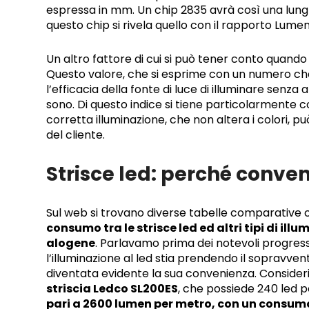
espressa in mm. Un chip 2835 avrà così una lun
questo chip si rivela quello con il rapporto Lume
Un altro fattore di cui si può tener conto quando s
Questo valore, che si esprime con un numero che 
l’efficacia della fonte di luce di illuminare senz
sono. Di questo indice si tiene particolarmente
corretta illuminazione, che non altera i colori, p
del cliente.
Strisce led: perché conv
Sul web si trovano diverse tabelle comparativ
consumo tra le strisce led ed altri tipi di ill
alogene
. Parlavamo prima dei notevoli progressi
l’illuminazione al led stia prendendo il sopravve
diventata evidente la sua convenienza. Consideri
striscia Ledco SL200ES
, che possiede 240 led p
pari a 2600 lumen per metro, con un consumo 