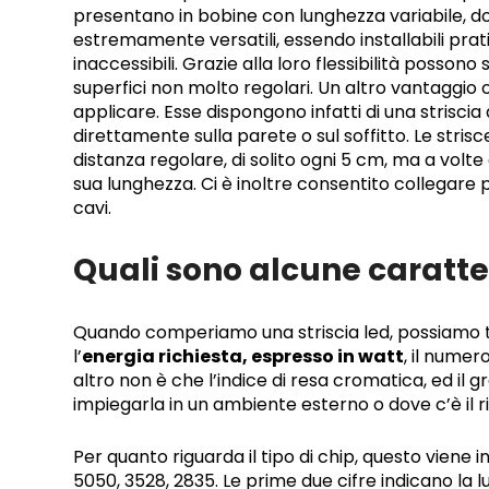
presentano in bobine con lunghezza variabile, do
estremamente versatili, essendo installabili pr
inaccessibili. Grazie alla loro flessibilità possono
superfici non molto regolari. Un altro vantaggio of
applicare. Esse dispongono infatti di una striscia
direttamente sulla parete o sul soffitto. Le strisc
distanza regolare, di solito ogni 5 cm, ma a volt
sua lunghezza. Ci è inoltre consentito collegare pi
cavi.
Quali sono alcune caratter
Quando comperiamo una striscia led, possiamo t
l’
energia richiesta, espresso in watt
, il numer
altro non è che l’indice di resa cromatica, ed il 
impiegarla in un ambiente esterno o dove c’è il r
Per quanto riguarda il tipo di chip, questo viene 
5050, 3528, 2835. Le prime due cifre indicano la l