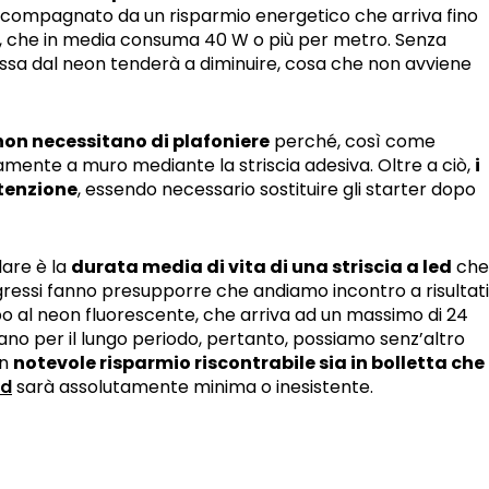
 accompagnato da un risparmio energetico che arriva fino
te, che in media consuma 40 W o più per metro. Senza
ssa dal neon tenderà a diminuire, cosa che non avviene
non necessitano di plafoniere
perché, così come
mente a muro mediante la striscia adesiva. Oltre a ciò,
i
tenzione
, essendo necessario sostituire gli starter dopo
lare è la
durata media di vita di una striscia a led
che
ogressi fanno presupporre che andiamo incontro a risultati
bo al neon fluorescente, che arriva ad un massimo di 24
uano per il lungo periodo, pertanto, possiamo senz’altro
un
notevole risparmio riscontrabile sia in bolletta che
ed
sarà assolutamente minima o inesistente.