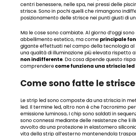
centri benessere, nelle spa, nei pressi delle piscin
strisce. Sono in pochi quelli che rimangono indiffer
posizionamento delle strisce nei punti giusti di u
Ma le cose sono cambiate. Al giorno d’oggi sono 
abbellimento estetico, ma come
principale fon
gigante effettuati nel campo della tecnologia al l
una qualità di illuminazione più elevata rispetto
non indifferente
. Da cosa dipende questo risp
comprendere
come funziona una striscia led 
Come sono fatte le strisce
Le strip led sono composte da una striscia in meta
led. Il termine led, altro non è che l’acronimo per
emissione luminosa
.
I chip sono saldati in sequenz
sono connessi mediante delle resistenze che li il
avvolto da una protezione in elastomero siliconi
vita della strip all’esterno mantenendola traspar