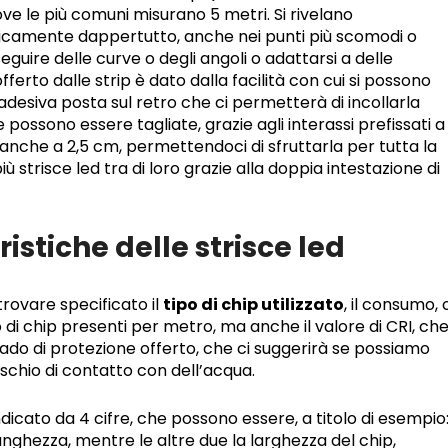
ve le più comuni misurano 5 metri. Si rivelano
aticamente dappertutto, anche nei punti più scomodi o
 seguire delle curve o degli angoli o adattarsi a delle
ferto dalle strip è dato dalla facilità con cui si possono
 adesiva posta sul retro che ci permetterà di incollarla
e possono essere tagliate, grazie agli interassi prefissati a
e anche a 2,5 cm, permettendoci di sfruttarla per tutta la
ù strisce led tra di loro grazie alla doppia intestazione di
istiche delle strisce led
rovare specificato il
tipo di chip utilizzato
, il consumo, 
o di chip presenti per metro, ma anche il valore di CRI, ch
grado di protezione offerto, che ci suggerirà se possiamo
ischio di contatto con dell’acqua.
indicato da 4 cifre, che possono essere, a titolo di esempio
unghezza, mentre le altre due la larghezza del chip,