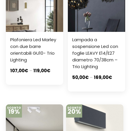
Plafoniera Led Marley
Lampada a
con due barre
sospensione Led con
orientabili GU10- Trio
foglie LEAVY E14/E27
Lighting
diametro 70/38cm –
Trio Lighting
107,00
€
–
119,00
€
50,00
€
–
169,00
€
SCONTO
SCONTO
19%
20%