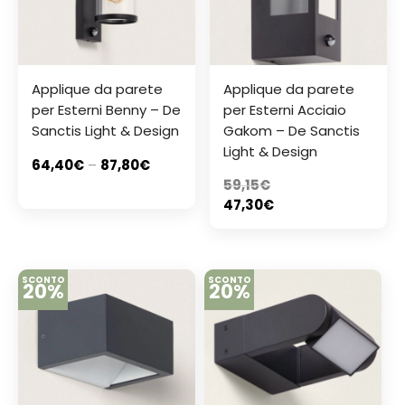
Applique da parete
Applique da parete
per Esterni Benny – De
per Esterni Acciaio
Sanctis Light & Design
Gakom – De Sanctis
Light & Design
64,40
€
–
87,80
€
59,15
€
47,30
€
SCONTO
SCONTO
20%
20%