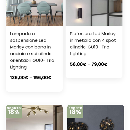
Lampada a
Plafoniera Led Marley
sospensione Led
in metallo con 4 spot
Marley con barra in
cilindrici GU10- Trio
acciaio e sei cilindri
Lighting
orientabili GU10- Trio
56,00
€
–
79,00
€
Lighting
136,00
€
–
156,00
€
SCONTO
SCONTO
18%
18%