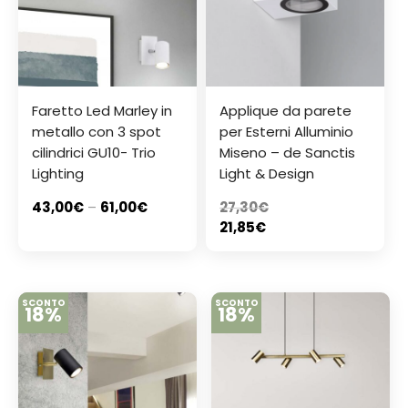
Faretto Led Marley in
Applique da parete
metallo con 3 spot
per Esterni Alluminio
cilindrici GU10- Trio
Miseno – de Sanctis
Lighting
Light & Design
43,00
€
–
61,00
€
27,30
€
21,85
€
SCONTO
SCONTO
18%
18%