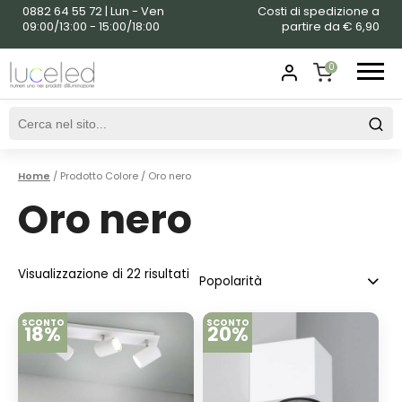
0882 64 55 72 | Lun - Ven
Costi di spedizione a
09:00/13:00 - 15:00/18:00
partire da € 6,90
0
SHOPPING
CART
Home
/ Prodotto Colore / Oro nero
Oro nero
Visualizzazione di 22 risultati
SCONTO
SCONTO
18%
20%