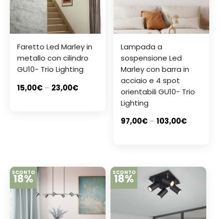
Faretto Led Marley in
Lampada a
metallo con cilindro
sospensione Led
GU10- Trio Lighting
Marley con barra in
acciaio e 4 spot
15,00
€
–
23,00
€
orientabili GU10- Trio
Lighting
97,00
€
–
103,00
€
SCONTO
SCONTO
18%
18%