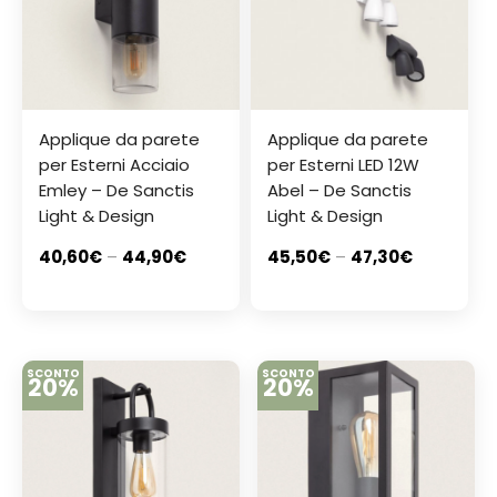
Applique da parete
Applique da parete
per Esterni Acciaio
per Esterni LED 12W
Emley – De Sanctis
Abel – De Sanctis
Light & Design
Light & Design
40,60
€
–
44,90
€
45,50
€
–
47,30
€
SCONTO
SCONTO
20%
20%