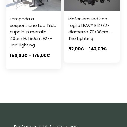
Lampada a
Plafoniera Led con
sospensione Led Tilda
foglie LEAVY E14/E27
cupola in metallo D.
diametro 70/38cm –
40cm H. 150cm E27-
Trio Lighting
Trio Lighting
52,00
€
–
142,00
€
150,00
€
–
175,00
€
De Sanctis light & design snc