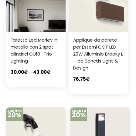
Faretto Led Marley in
Applique da parete
metallo con 2 spot
per Esterni CCT LED
cilindrici GU10- Trio
20W Alluminio Brooky L
Lighting
– de Sanctis Light &
Design
30,00
€
–
43,00
€
76,75
€
SCONTO
SCONTO
20%
20%