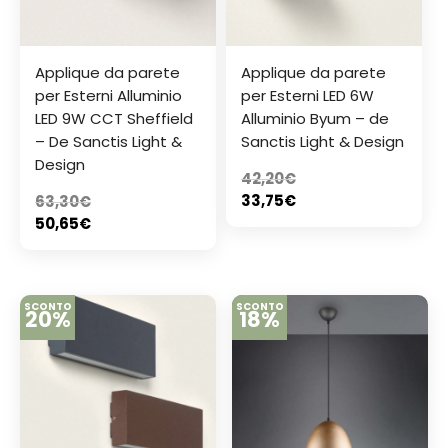
Applique da parete
Applique da parete
per Esterni Alluminio
per Esterni LED 6W
LED 9W CCT Sheffield
Alluminio Byum – de
– De Sanctis Light &
Sanctis Light & Design
Design
42,20
€
33,75
€
63,30
€
50,65
€
SCONTO
SCONTO
20%
18%