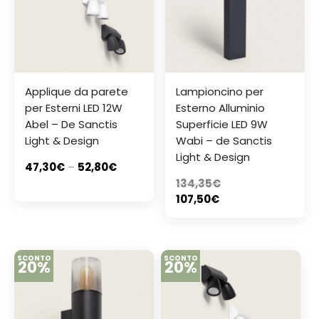
Applique da parete
Lampioncino per
per Esterni LED 12W
Esterno Alluminio
Abel – De Sanctis
Superficie LED 9W
Light & Design
Wabi – de Sanctis
Light & Design
47,30
€
–
52,80
€
134,35
€
107,50
€
SCONTO
SCONTO
20%
20%