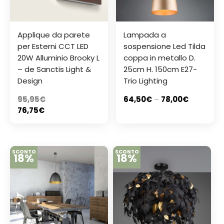
Applique da parete
Lampada a
per Esterni CCT LED
sospensione Led Tilda
20W Alluminio Brooky L
coppa in metallo D.
– de Sanctis Light &
25cm H. 150cm E27-
Design
Trio Lighting
95,95
€
64,50
€
–
78,00
€
76,75
€
SCONTO
SCONTO
18%
18%