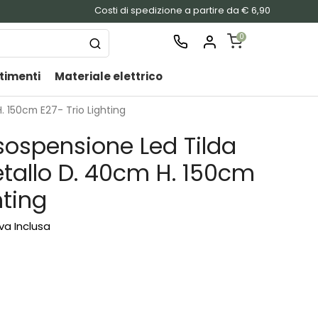
Costi di spedizione a partire da € 6,90
0
timenti
Materiale elettrico
SHOPPING
CART
 150cm E27- Trio Lighting
Nessu
ospensione Led Tilda
prodo
nel
tallo D. 40cm H. 150cm
carrel
hting
Iva Inclusa