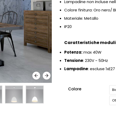
Lampadine non incluse nel
Colore finitura: Oro nero/
Materiale: Metallo
IP20
Caratteristiche moduli 
Potenza:
max 40
W
Tensione
: 230
V ~ 50Hz
Lampadine
: escluse 1xE27
Colore
B
Ot