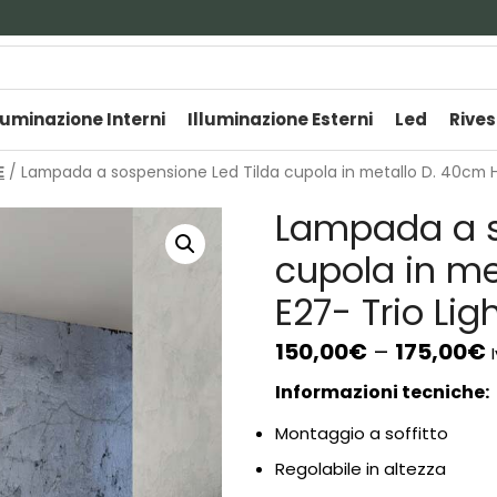
luminazione Interni
Illuminazione Esterni
Led
Rives
E
/ Lampada a sospensione Led Tilda cupola in metallo D. 40cm H.
Lampada a s
cupola in me
E27- Trio Lig
150,00
€
–
175,00
€
Informazioni tecniche:
Montaggio a soffitto
Regolabile in altezza