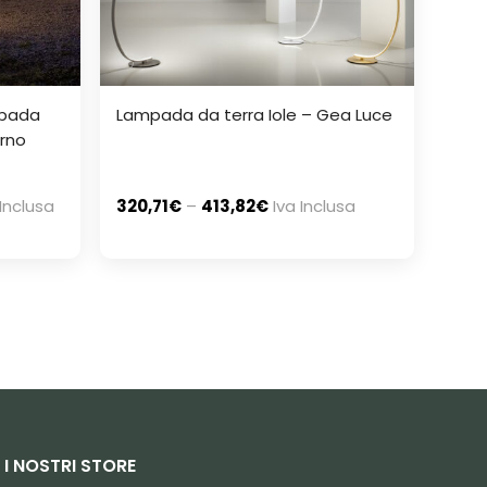
mpada
Lampada da terra Iole – Gea Luce
erno
 Inclusa
320,71
€
–
413,82
€
Iva Inclusa
I NOSTRI STORE