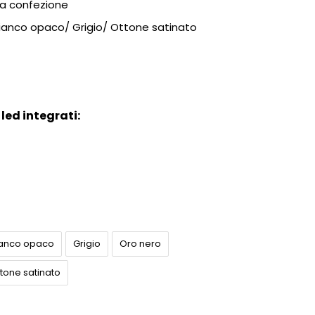
la confezione
 Bianco opaco/ Grigio/ Ottone satinato
led integrati:
ianco opaco
Grigio
Oro nero
tone satinato