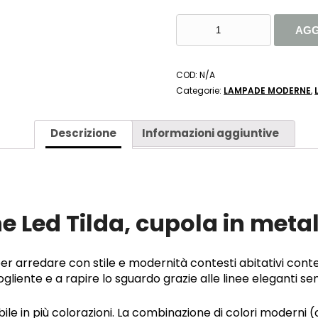
LAMPADA
AGG
A
SOSPENSIONE
LED
COD:
N/A
TILDA
Categorie:
LAMPADE MODERNE
,
CUPOLA
IN
METALLO
Descrizione
Informazioni aggiuntive
D.
40CM
H.
150CM
E27-
Led Tilda, cupola in meta
TRIO
LIGHTING
QUANTITÀ
er arredare con stile e modernità contesti abitativi co
liente e a rapire lo sguardo grazie alle linee eleganti s
ibile in più colorazioni. La combinazione di colori moderni 