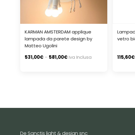
KARMAN AMSTERDAM applique
Lampada
lampada da parete design by
vetro b
Matteo Ugolini
531,00
€
–
581,00
€
Iva Inclusa
115,60
€
De Sanctis light & design snc