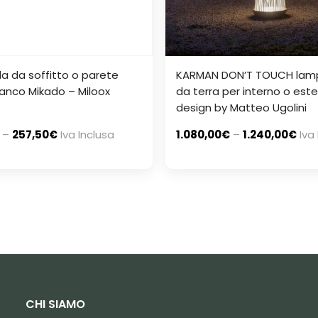
 da soffitto o parete
KARMAN DON’T TOUCH la
ianco Mikado – Miloox
da terra per interno o est
design by Matteo Ugolini
–
257,50
€
Iva Inclusa
1.080,00
€
–
1.240,00
€
Iva
CHI SIAMO