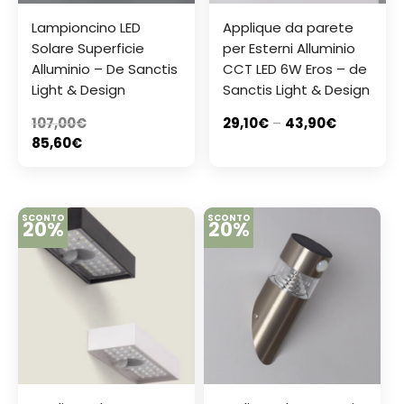
Lampioncino LED
Applique da parete
Solare Superficie
per Esterni Alluminio
Alluminio – De Sanctis
CCT LED 6W Eros – de
Light & Design
Sanctis Light & Design
107,00
€
29,10
€
–
43,90
€
85,60
€
SCONTO
SCONTO
20%
20%