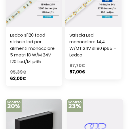
Ledco sl120 food
Striscia Led
striscia led per
monocolore 14,4
alimenti monocolore
W/MT 24V sl180 ip65 –
5 metri 18 W/M 24V
Ledco
120 Led/M ip65
87,70
€
57,00
€
95,39
€
62,00
€
SCONTO
SCONTO
20%
23%