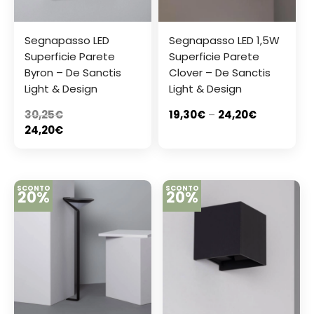
Segnapasso LED
Segnapasso LED 1,5W
Superficie Parete
Superficie Parete
Byron – De Sanctis
Clover – De Sanctis
Light & Design
Light & Design
30,25
€
19,30
€
–
24,20
€
24,20
€
SCONTO
SCONTO
20%
20%