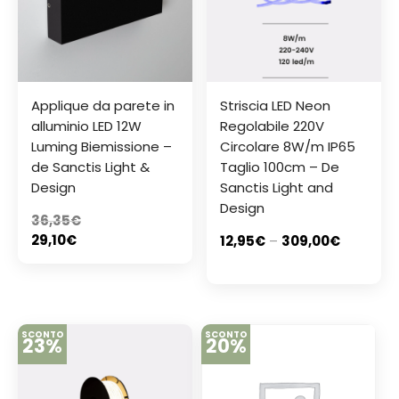
Applique da parete in
Striscia LED Neon
alluminio LED 12W
Regolabile 220V
Luming Biemissione –
Circolare 8W/m IP65
de Sanctis Light &
Taglio 100cm – De
Design
Sanctis Light and
Design
36,35
€
29,10
€
12,95
€
–
309,00
€
SCONTO
SCONTO
23%
20%