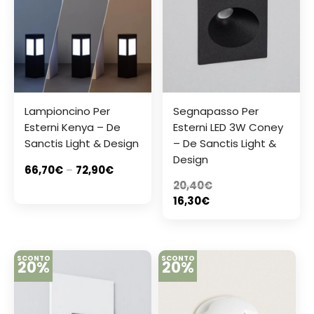
Lampioncino Per
Segnapasso Per
Esterni Kenya – De
Esterni LED 3W Coney
Sanctis Light & Design
– De Sanctis Light &
Design
66,70
€
–
72,90
€
20,40
€
16,30
€
SCONTO
SCONTO
20%
20%