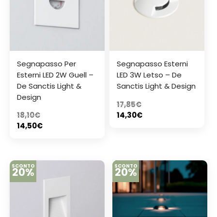
Segnapasso Per
Segnapasso Esterni
Esterni LED 2W Guell –
LED 3W Letso – De
De Sanctis Light &
Sanctis Light & Design
Design
17,85
€
18,10
€
14,30
€
14,50
€
SCONTO
SCONTO
20%
20%