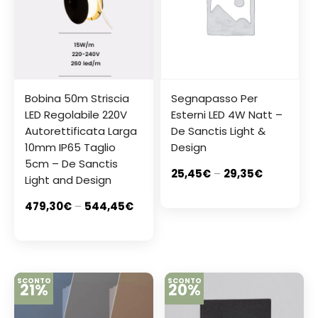
Bobina 50m Striscia
Segnapasso Per
LED Regolabile 220V
Esterni LED 4W Natt –
Autorettificata Larga
De Sanctis Light &
10mm IP65 Taglio
Design
5cm – De Sanctis
25,45
€
–
29,35
€
Light and Design
479,30
€
–
544,45
€
SCONTO
SCONTO
21%
20%