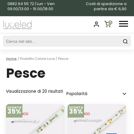
0882 64 55 72 | Lun - Ven
Costi di spedizione a
09:00/13:00 - 15:00/18:00
partire da € 6,90
0
SHOPPING
CART
Home
/ Prodotto Colore Luce / Pesce
Pesce
Visualizzazione di 20 risultati
SCONTO
SCONTO
35%
35%