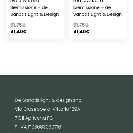
LED 10W Kaira
Led 10W Kaira
Biemissione – de
biemissione – de
Sanctis Light & Design
Sanctis Light & Design
51,75
€
51,75
€
41,40
€
41,40
€
De Sanctis light & design snc
Via Giuseppe di Vittorio 129A
71011 Apricena FG
P. IVA IT03683030716