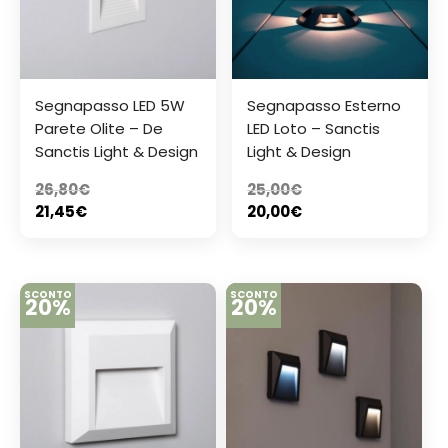
Segnapasso LED 5W
Segnapasso Esterno
Parete Olite – De
LED Loto – Sanctis
Sanctis Light & Design
Light & Design
26,80
€
25,00
€
21,45
€
20,00
€
SCONTO
SCONTO
20%
20%