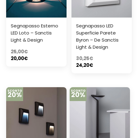
Segnapasso Esterno
Segnapasso LED
LED Loto – Sanctis
Superficie Parete
Light & Design
Byron – De Sanctis
Light & Design
25,00
€
20,00
€
30,25
€
24,20
€
SCONTO
SCONTO
20%
20%