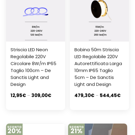
Striscia LED Neon
Bobina 50m Striscia
Regolabile 220V
LED Regolabile 220V
Circolare 8W/m IP65
Autorettificata Larga
Taglio 100cm – De
10mm IP65 Taglio
Sanctis Light and
5cm – De Sanctis
Design
Light and Design
12,95
€
–
309,00
€
479,30
€
–
544,45
€
SCONTO
SCONTO
20%
21%