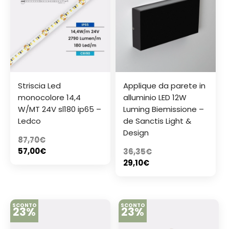
Striscia Led
Applique da parete in
monocolore 14,4
alluminio LED 12W
W/MT 24V sl180 ip65 –
Luming Biemissione –
Ledco
de Sanctis Light &
Design
87,70
€
57,00
€
36,35
€
29,10
€
SCONTO
SCONTO
23%
23%