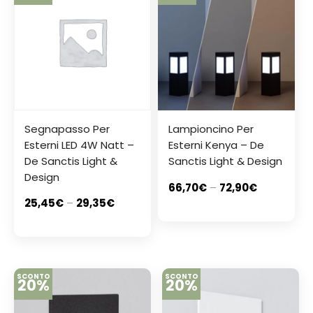
Segnapasso Per
Lampioncino Per
Esterni LED 4W Natt –
Esterni Kenya – De
De Sanctis Light &
Sanctis Light & Design
Design
66,70
€
–
72,90
€
25,45
€
–
29,35
€
SCONTO
SCONTO
20%
20%