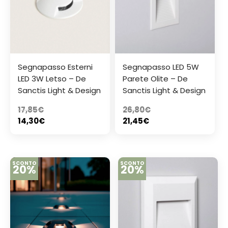
Segnapasso Esterni
Segnapasso LED 5W
LED 3W Letso – De
Parete Olite – De
Sanctis Light & Design
Sanctis Light & Design
17,85
€
26,80
€
14,30
€
21,45
€
SCONTO
SCONTO
20%
20%