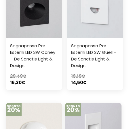
Segnapasso Per
Segnapasso Per
Esterni LED 3W Coney
Esterni LED 2W Guell –
– De Sanctis Light &
De Sanctis Light &
Design
Design
20,40
€
18,10
€
16,30
€
14,50
€
SCONTO
SCONTO
20%
20%