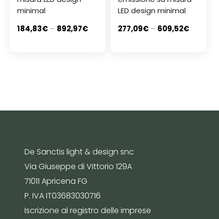
minimal
LED design minimal
184,83
€
–
892,97
€
277,09
€
–
609,52
€
De Sanctis light & design snc
Via Giuseppe di Vittorio 129A
71011 Apricena FG
P. IVA IT03683030716
Iscrizione al registro delle imprese