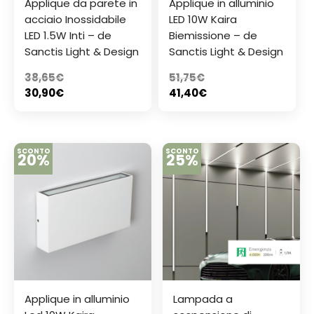
Applique da parete in
Applique in alluminio
acciaio Inossidabile
LED 10W Kaira
LED 1.5W Inti – de
Biemissione – de
Sanctis Light & Design
Sanctis Light & Design
38,65
€
51,75
€
30,90
€
41,40
€
SCONTO
SCONTO
20%
25%
Applique in alluminio
Lampada a