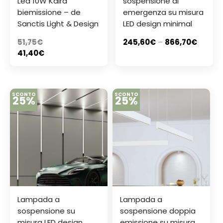
Led 10W Kaira
sospensione di
biemissione – de
emergenza su misura
Sanctis Light & Design
LED design minimal
51,75
€
245,60
€
–
866,70
€
41,40
€
SCONTO
SCONTO
25%
25%
Lampada a
Lampada a
sospensione su
sospensione doppia
misura LED design
emissione su misura