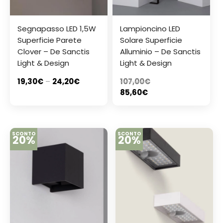
Segnapasso LED 1,5W
Lampioncino LED
Superficie Parete
Solare Superficie
Clover – De Sanctis
Alluminio – De Sanctis
Light & Design
Light & Design
19,30
€
–
24,20
€
107,00
€
85,60
€
SCONTO
SCONTO
20%
20%