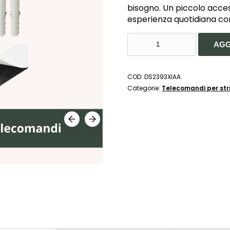
bisogno. Un piccolo acce
esperienza quotidiana con
SUPPORTO
AGG
DA
PARETE
PER
COD:
DS2393XIAA
TELECOMANDI-
Categorie:
Telecomandi per str
DE
SANCTIS
LIGHT
&
DESIGN
QUANTITÀ