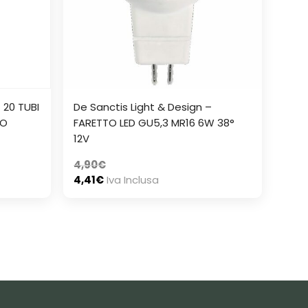
 20 TUBI
De Sanctis Light & Design –
RO
FARETTO LED GU5,3 MR16 6W 38°
12V
4,90
€
4,41
€
Iva Inclusa