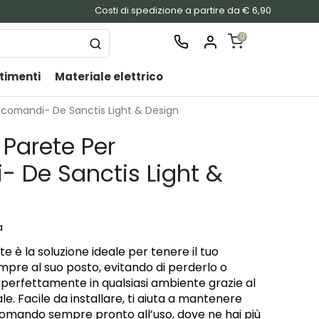
Costi di spedizione a partire da € 6,90
0
timenti
Materiale elettrico
SHOPPING
CART
ecomandi- De Sanctis Light & Design
Nessu
Parete Per
prodo
nel
 De Sanctis Light &
carrel
a
 è la soluzione ideale per tenere il tuo
pre al suo posto, evitando di perderlo o
gra perfettamente in qualsiasi ambiente grazie al
le. Facile da installare, ti aiuta a mantenere
ecomando sempre pronto all’uso, dove ne hai più