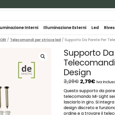
luminazione Interni
Illuminazione Esterni
Led
Rives
TORI
/
Telecomandi per strisce led
/ Supporto Da Parete Per Tel
Supporto Da 
Telecomandi-
Design
3,29
€
2,79
€
Iva Inclus
Questo supporto da parete
telecomando Mi-Light sem
lasciarlo in giro. Si inte
design discreto e funziona
ordine e a trovare il tel