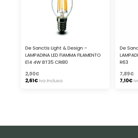
De Sanctis Light & Design –
De Sanc
LAMPADINA LED FIAMMA FILAMENTO
LAMPADI
E14 4W BT35 CRI80
R63
2,90
€
7,89
€
2,61
€
Iva Inclusa
7,10
€
Iv