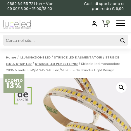
0882 64 55 72 | Lun - Ven
Costi di spedizione a
09:00/13:00 - 15:00/18:00
partire da € 6,90
0
SHOPPING
CART
Home
/
ILLUMINAZIONE LED
/
STRISCE LED E ALIMENTATORI
/
STRISCE
LED & STRIP LED
/
STRISCE LED PER ESTERNO
/ Striscia led monocolore
2835 5 metri 16W/M 24V 240 Led/M IP65 – de Sanctis Light Design
SCONTO
13%