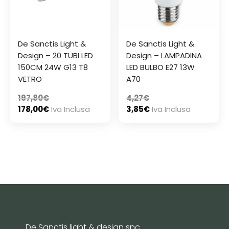
De Sanctis Light &
De Sanctis Light &
Design – 20 TUBI LED
Design – LAMPADINA
150CM 24W G13 T8
LED BULBO E27 13W
VETRO
A70
197,80
€
4,27
€
178,00
€
Iva Inclusa
3,85
€
Iva Inclusa
De Sanctis light & design snc