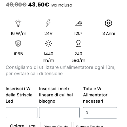
49,90
€
43,50
€
Iva Inclusa
16 W/m
24V
120°
3 Anni
IP65
1440
240
lm/m
Led/m
Consigliamo di utilizzare un'alimentatore ogni 10m,
per evitare cali di tensione
Inserisci i W
Inserisci i metri
Totale W
della Striscia
lineare di cui hai
Alimentatori
Led
bisogno
necessari
Colore Luce
Bianco Caldo
Bianco Freddo