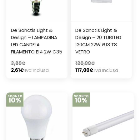
De Sanctis Light &
De Sanctis Light &
Design – LAMPADINA
Design – 20 TUBI LED
LED CANDELA
120CM 22W G13 T8
FILAMENTO E14 2W C35
VETRO
3,90
€
130,00
€
2,61
€
Iva Inclusa
117,00
€
Iva Inclusa
SCONTO
SCONTO
10%
10%