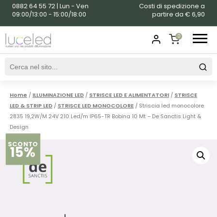
0882 64 55 72 | Lun - Ven
Costi di spedizione a
09:00/13:00 - 15:00/18:00
partire da € 6,90
0
SHOPPING
CART
Home
/
ILLUMINAZIONE LED
/
STRISCE LED E ALIMENTATORI
/
STRISCE
LED & STRIP LED
/
STRISCE LED MONOCOLORE
/ Striscia led monocolore
2835 19,2W/M 24V 210 Led/m IP65-TR Bobina 10 Mt – De Sanctis Light &
Design
SCONTO
15%