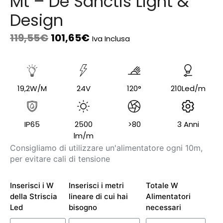
Mt – De Sanctis Light &
Design
119,55
€
101,65
€
Iva Inclusa
19,2W/M
24V
120°
210Led/m
IP65
2500
>80
3 Anni
lm/m
Consigliamo di utilizzare un'alimentatore ogni 10m,
per evitare cali di tensione
Inserisci i W
Inserisci i metri
Totale W
della Striscia
lineare di cui hai
Alimentatori
Led
bisogno
necessari