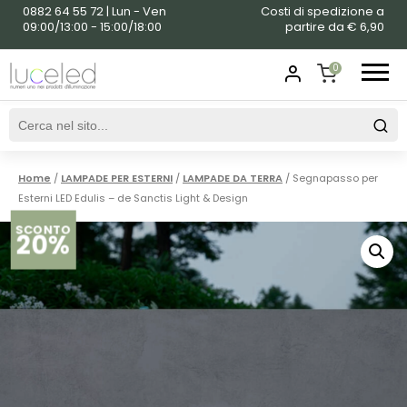
0882 64 55 72 | Lun - Ven
Costi di spedizione a
09:00/13:00 - 15:00/18:00
partire da € 6,90
0
SHOPPING
CART
Home
/
LAMPADE PER ESTERNI
/
LAMPADE DA TERRA
/ Segnapasso per
Esterni LED Edulis – de Sanctis Light & Design
SCONTO
20%