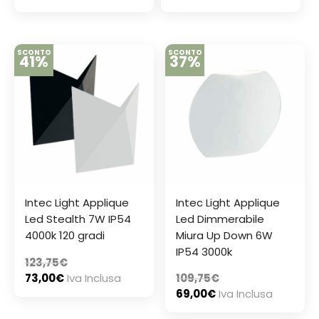
SCONTO
SCONTO
41%
37%
Intec Light Applique
Intec Light Applique
Led Stealth 7W IP54
Led Dimmerabile
4000k 120 gradi
Miura Up Down 6W
IP54 3000k
123,75
€
73,00
€
Iva Inclusa
109,75
€
69,00
€
Iva Inclusa