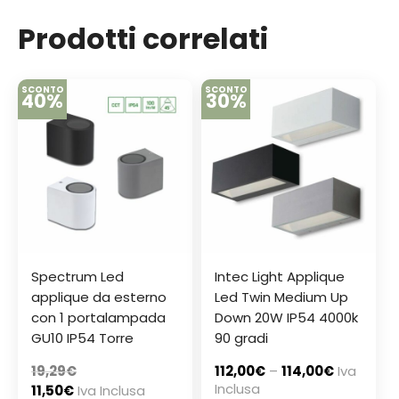
Prodotti correlati
SCONTO
SCONTO
40%
30%
Spectrum Led
Intec Light Applique
applique da esterno
Led Twin Medium Up
con 1 portalampada
Down 20W IP54 4000k
GU10 IP54 Torre
90 gradi
19,29
€
112,00
€
–
114,00
€
Iva
Inclusa
11,50
€
Iva Inclusa