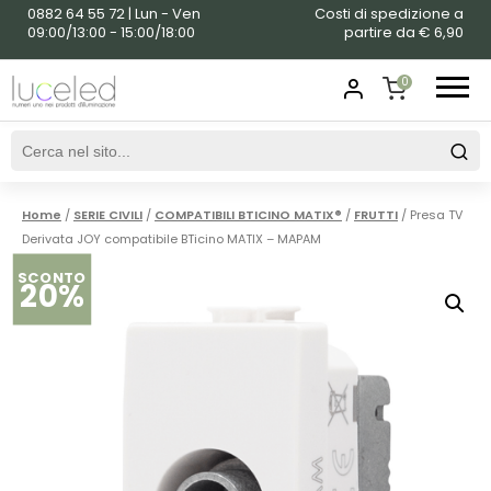
0882 64 55 72 | Lun - Ven
Costi di spedizione a
09:00/13:00 - 15:00/18:00
partire da € 6,90
0
SHOPPING
CART
Home
/
SERIE CIVILI
/
COMPATIBILI BTICINO MATIX®
/
FRUTTI
/ Presa TV
Derivata JOY compatibile BTicino MATIX – MAPAM
SCONTO
20%