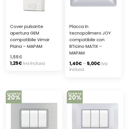
Cover pulsante
Placca in
apertura GEM
tecnopolimero JOY
compatibile Vimar
compatibile con
Plana – MAPAM
BTicino MATIX –
MAPAM
1,56
€
1,25
€
Iva Inclusa
1,40
€
–
5,00
€
Iva
Inclusa
SCONTO
SCONTO
20%
20%