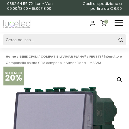
0882 64 55 72 | Lun - Ven
Costi di spedizione a
09:00/13:00 - 15:00/18:00
partire da € 6,90
0
SHOPPING
CART
Home
/
SERIE CIVILI
/
COMPATIBILI VIMAR PLANA®
/
FRUTTI
/ Interruttore
Campanello chiaro GEM compatibile Vimar Plana – MAPAM
SCONTO
20%