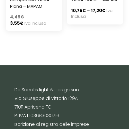
Plana – MAPAM
10,75
€
–
17,20
€
Iva
Inclusa
4,45
€
3,55
€
Iva Inclusa
De Sanctis light & design snc
Via Giuseppe di Vittorio 129A
71011 Apricena FG
P. IVA IT03683030716
Iscrizione al registro delle imprese