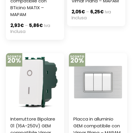
compatibile con
Vimar Plana – MAPAM
BTicino MATIX –
2,05
€
–
6,25
€
Iva
MAPAM
Inclusa
2,93
€
–
5,86
€
Iva
Inclusa
SCONTO
SCONTO
20%
20%
Interruttore Bipolare
Placca in alluminio
01 (16A-250V) GEM
GEM compatibile con
compatibile Vimar
Vimar Plana – MAPAM