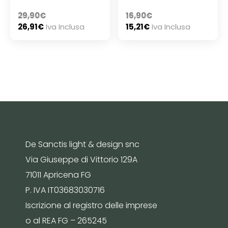
29,90
€
16,90
€
26,91
€
Iva Inclusa
15,21
€
Iva Inclusa
De Sanctis light & design snc
Via Giuseppe di Vittorio 129A
71011 Apricena FG
P. IVA IT03683030716
Iscrizione al registro delle imprese
o al REA FG – 265245