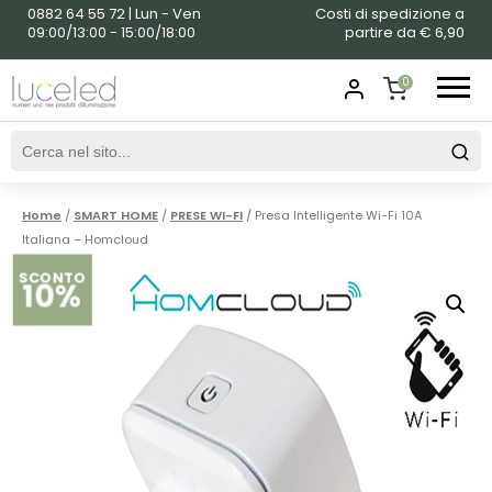
0882 64 55 72 | Lun - Ven
Costi di spedizione a
09:00/13:00 - 15:00/18:00
partire da € 6,90
0
SHOPPING
CART
Home
/
SMART HOME
/
PRESE WI-FI
/ Presa Intelligente Wi-Fi 10A
Italiana – Homcloud
SCONTO
10%