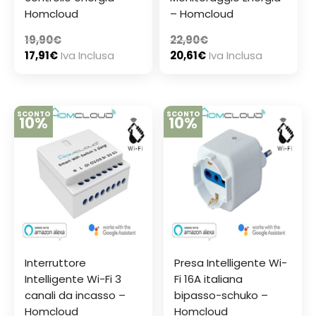
Homcloud
– Homcloud
19,90
€
22,90
€
17,91
€
Iva Inclusa
20,61
€
Iva Inclusa
SCONTO
SCONTO
10%
10%
Interruttore
Presa Intelligente Wi-
Intelligente Wi-Fi 3
Fi 16A italiana
canali da incasso –
bipasso-schuko –
Homcloud
Homcloud