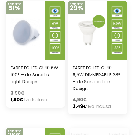
SCONTO
SCONTO
51%
29%
FARETTO LED GU10 6W
FARETTO LED GU10
100° – de Sanctis
6,5W DIMMERABILE 38°
Light Design
– de Sanctis Light
Design
3,90
€
1,90
€
Iva Inclusa
4,90
€
3,49
€
Iva Inclusa
SCONTO