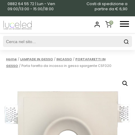
0882 64 55 72 | Lun - Ven
Costi di spedizione a
09:00/13:00 - 15:00/18:00
partire da € 6,90
0
SHOPPING
CART
Home
/
LAMPADE IN GESSO
/
INCASSO
/
PORTAFARETTI IN
GESSO
/ Porta faretto da incasso in gesso sporgente CSF020