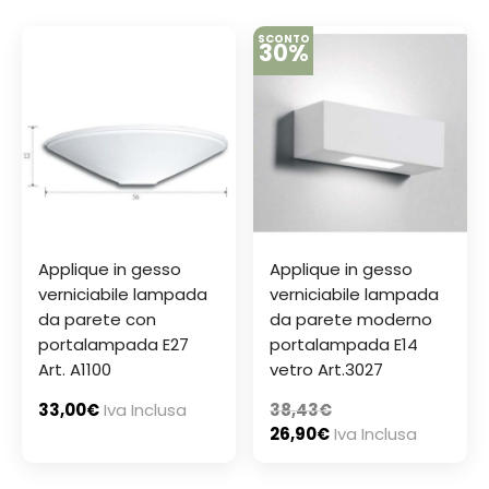
SCONTO
30%
Applique in gesso
Applique in gesso
verniciabile lampada
verniciabile lampada
da parete con
da parete moderno
portalampada E27
portalampada E14
Art. A1100
vetro Art.3027
33,00
€
Iva Inclusa
38,43
€
26,90
€
Iva Inclusa