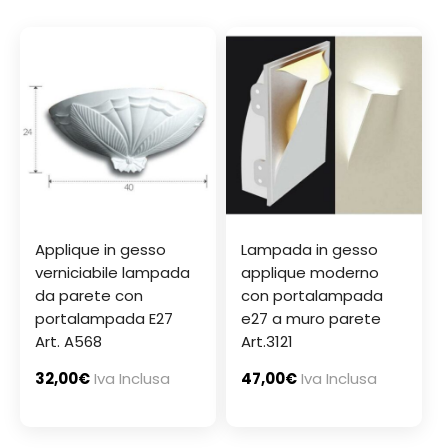
Applique in gesso
Lampada in gesso
verniciabile lampada
applique moderno
da parete con
con portalampada
portalampada E27
e27 a muro parete
Art. A568
Art.3121
32,00
€
Iva Inclusa
47,00
€
Iva Inclusa