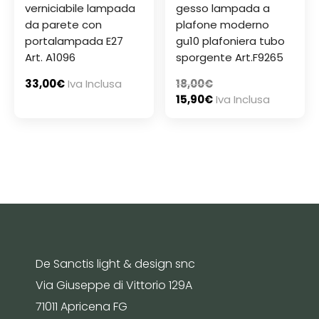
verniciabile lampada
gesso lampada a
da parete con
plafone moderno
portalampada E27
gu10 plafoniera tubo
Art. A1096
sporgente Art.F9265
33,00
€
Iva Inclusa
18,00
€
15,90
€
Iva Inclusa
De Sanctis light & design snc
Via Giuseppe di Vittorio 129A
71011 Apricena FG