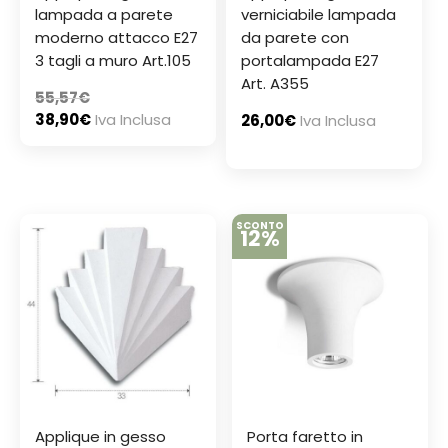
lampada a parete
verniciabile lampada
moderno attacco E27
da parete con
3 tagli a muro Art.105
portalampada E27
Art. A355
55,57
€
38,90
€
Iva Inclusa
26,00
€
Iva Inclusa
SCONTO
12%
Applique in gesso
Porta faretto in