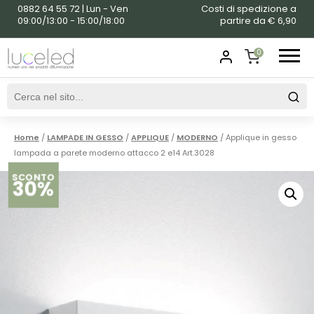
0882 64 55 72 | Lun - Ven
Costi di spedizione a
09:00/13:00 - 15:00/18:00
partire da € 6,90
0
SHOPPING
CART
Home
/
LAMPADE IN GESSO
/
APPLIQUE
/
MODERNO
/ Applique in gesso
lampada a parete moderno attacco 2 e14 Art.3028
SCONTO
30%