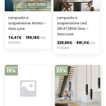
Lampada a
Lampada a
sospensione Antea –
sospensione Led
Gea Luce
39/47/80W Diva –
Gea Luce
74,47
€
–
155,18
€
Iva
Inclusa
229,65
€
–
691,11
€
Iva
Inclusa
SCONTO
SCONTO
15%
20%