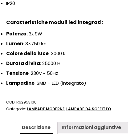
IP20
Caratteristiche moduli led integrati:
Potenza:
3x 9
W
Lumen
: 3×750
lm
Colore della luce
: 3000 K
Durata di vita
: 25000 H
Tensione
: 230
V ~ 50Hz
Lampadine
: SMD – LED (integrato)
COD:
R62953100
Categorie:
LAMPADE MODERNE
,
LAMPADE DA SOFFITTO
Descrizione
Informazioni aggiuntive