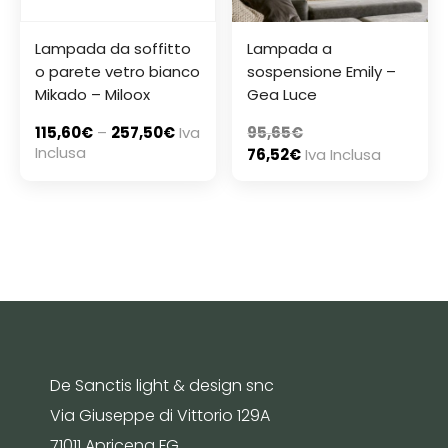
Lampada da soffitto
Lampada a
o parete vetro bianco
sospensione Emily –
Mikado – Miloox
Gea Luce
115,60
€
–
257,50
€
Iva
95,65
€
Inclusa
76,52
€
Iva Inclusa
De Sanctis light & design snc
Via Giuseppe di Vittorio 129A
71011 Apricena FG