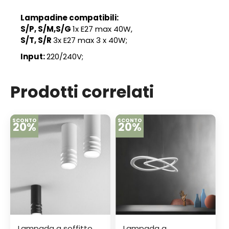
Lampadine compatibili:
S/P, S/M,S/G
1x E27 max 40W,
S/T, S/R
3x E27 max 3 x 40W;
Input:
220/240V;
Prodotti correlati
SCONTO
SCONTO
20%
20%
Lampada a soffitto
Lampada a