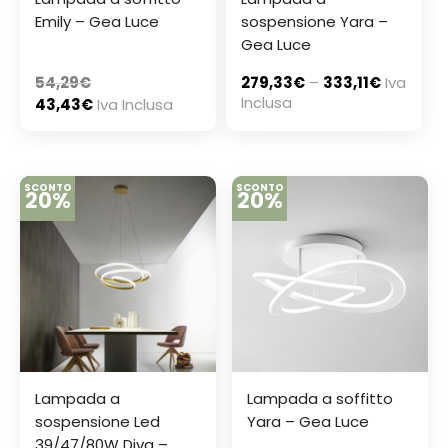
Emily – Gea Luce
sospensione Yara –
Gea Luce
54,29
€
279,33
€
–
333,11
€
Iva
Inclusa
43,43
€
Iva Inclusa
SCONTO
SCONTO
20%
20%
Lampada a
Lampada a soffitto
sospensione Led
Yara – Gea Luce
39/47/80W Diva –