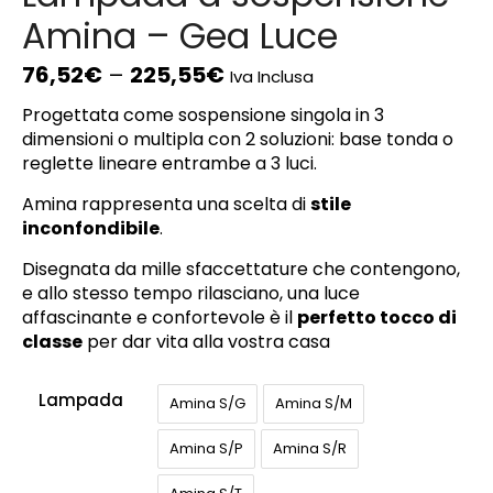
Amina – Gea Luce
76,52
€
–
225,55
€
Iva Inclusa
Progettata come sospensione singola in 3
dimensioni o multipla con 2 soluzioni: base tonda o
reglette lineare entrambe a 3 luci.
Amina rappresenta una scelta di
stile
inconfondibile
.
Disegnata da mille sfaccettature che contengono,
e allo stesso tempo rilasciano, una luce
affascinante e confortevole è il
perfetto tocco di
classe
per dar vita alla vostra casa
Lampada
Amina S/G
Amina S/M
Amina S/P
Amina S/R