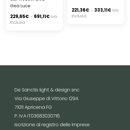
Gea Luce
221,36
€
–
333,11
€
Iva
Inclusa
229,65
€
–
691,11
€
Iva
Inclusa
De Sanctis light & design snc
Via Giuseppe di Vittorio 129A
71011 Apricena FG
P. IVA IT03683030716
Iscrizione al registro delle imprese