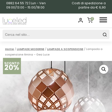
0882 64 55 72 | Lun - Ven
Costi di spedizione a
09:00/13:00 - 15:00/18:00
partire da € 6,90
0
SHOPPING
CART
Home
/
LAMPADE MODERNE
/
LAMPADE A SOSPENSIONE
/ Lampada a
sospensione Amina – Gea Luce
SCONTO
20%