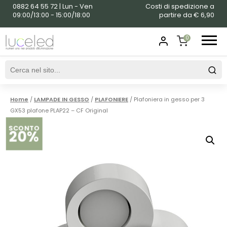
0882 64 55 72 | Lun - Ven
Costi di spedizione a
09:00/13:00 - 15:00/18:00
partire da € 6,90
0
SHOPPING
CART
Home
/
LAMPADE IN GESSO
/
PLAFONIERE
/ Plafoniera in gesso per 3
GX53 plafone PLAP22 – CF Original
SCONTO
20%