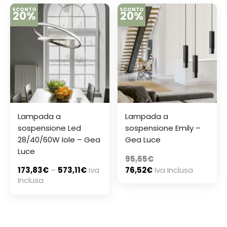
SCONTO
SCONTO
20%
20%
Lampada a
Lampada a
sospensione Led
sospensione Emily –
28/40/60W Iole – Gea
Gea Luce
Luce
95,65
€
173,83
€
–
573,11
€
Iva
76,52
€
Iva Inclusa
Inclusa