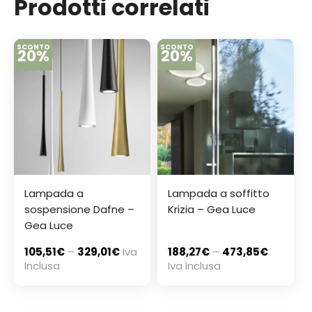
Prodotti correlati
SCONTO
SCONTO
20%
20%
Lampada a
Lampada a soffitto
sospensione Dafne –
Krizia – Gea Luce
Gea Luce
105,51
€
–
329,01
€
Iva
188,27
€
–
473,85
€
Inclusa
Iva Inclusa