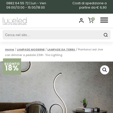
0882 64 55 72 | Lun - Ven
Costi di spedizione a
09:00/13:00 - 15:00/18:00
partire da € 6,90
0
SHOPPING
CART
Home
/
LAMPADE MODERNE
/
LAMPADE DA TERRA
/ Piantana Led Jive
con dimmer a pedale 23W- Trio Lighting
SCONTO
18%