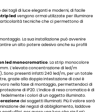
dei tagli di luce eleganti e moderni, di facile
strip led
vengono ormai utilizzate per illuminare
particolarità tecniche che ci permettono di
montaggio. La sua installazione può avvenire
rantire un alto potere adesivo anche su profili
 con led monocromatico
. La strip monocolore
10 mm. L’elevata concentrazione di led/m
)
.
Sono presenti infatti 240 led/m, per un totale
ltre, grazie alla doppia intestazione di cavi è
 lavoro nella fase di montaggio, permettendoci di
protezione di IP20. L’indice di resa cromatica è di
fedelmente i colori di un oggetto illuminato.
lorazione
dei soggetti illuminati. Più il valore sarà
lluminazione dei negozi di abbigliamento, laddove
gli uffici, per avere una luce che sia il più