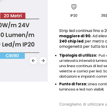
IP20
39
Strip led continua fino a
maggiore di 90.
Ad eleva
240 chip led
per metro 
omogeneità per tutta la st
Tipologia di utilizzo:
Può e
un’elevata intensità lumino
una linea continua di led s
velette e cornici per led. 
abitazioni e impianti comme
Punto di forza:
Linea conti
luminosa e led non visibili;
Consigliamo di utilizzare u