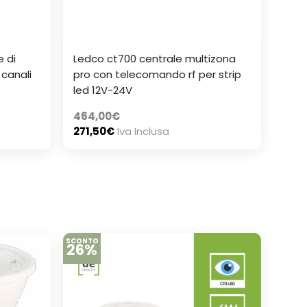
 di
Ledco ct700 centrale multizona
canali
pro con telecomando rf per strip
led 12V-24V
464,00
€
271,50
€
Iva Inclusa
SCONTO
26%