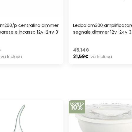
m200/p centralina dimmer
Ledco dm300 amplificatore
parete e incasso 12V-24V 3
segnale dimmer 12V-24V 3 
€
45,14
€
Iva Inclusa
31,59
€
Iva Inclusa
SCONTO
10%