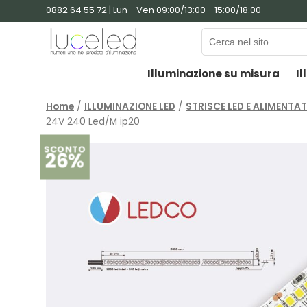
0882 64 55 72 | Lun - Ven 09:00/13:00 - 15:00/18:00
Illuminazione su misura
Il
Home
/
ILLUMINAZIONE LED
/
STRISCE LED E ALIMENTA
24V 240 Led/M ip20
SCONTO
26%