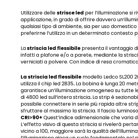
Utilizzare delle
strisce led
per l’illuminazione si r
applicazione, in grado di offrire davvero un’illum
qualsiasi tipo di ambiente, sia per uso domestic
preferirne l’utilizzo in un determinato contesto pi
La
striscia led flessibile
presenta il vantaggio d
infatti a plafone e/o a parete, mediante la strisc
verniciati a polvere. Con indice di resa cromatic
La striscia led flessibile
modello Ledco SL200 20
utilizza il chip led 2835
.
La bobina è lunga 20 metri
garantisce un’illuminazione omogenea su tutte 
di 4800 led sull’intera striscia
.
La strip è sezionabi
possibile connettere in serie più rapida altre str
sfruttare al massimo la striscia. Il fascio luminoso
CRI>90+
Quest’indice adimensionale che varia da 
L’effetto visivo di questa striscia si rivelerà pert
vicino a 100, maggiore sarà la qualità dell’illumi
l’illuminazione gioca un ruolo fondamentale nel pr