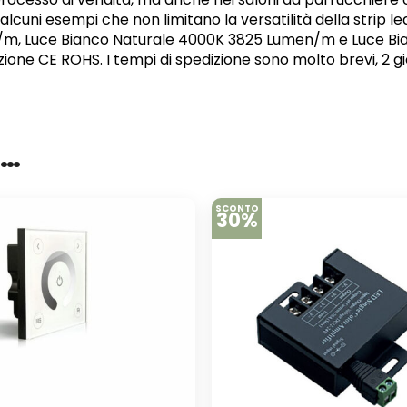
lcuni esempi che non limitano la versatilità della strip led s
en/m, Luce Bianco Naturale 4000K 3825 Lumen/m e Luce B
one CE ROHS. I tempi di spedizione sono molto brevi, 2 gior
e…
SCONTO
30%