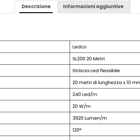
W/M
Descrizione
Informazioni aggiuntive
24V
240
LED/M
IP20
QUANTITÀ
Ledco
SL200 20 Metri
Striscia Led flessibile
20 metri di lunghezza x 10 m
240 Led/m
20 W/m
3920 Lumen/m
120°