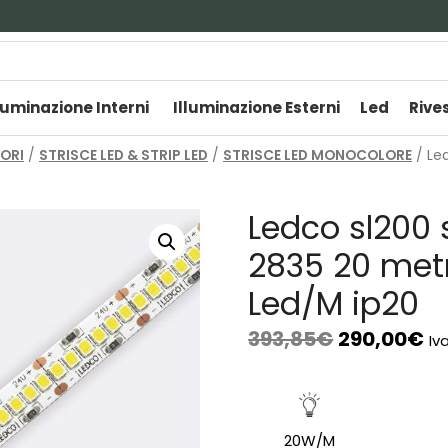
luminazione Interni
Illuminazione Esterni
Led
Rive
TORI
/
STRISCE LED & STRIP LED
/
STRISCE LED MONOCOLORE
/ Led
Ledco sl200 
2835 20 met
Led/M ip20
393,85
€
290,00
€
Iv
20W/M