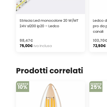
Striscia Led monocolore 20 W/MT
Ledco d
24V sl200 ip20 – Ledco
pro da 
canali
98,47
€
103,70
75,00
€
Iva Inclusa
72,50
€
Prodotti correlati
SCONTO
SCONTO
10%
25%