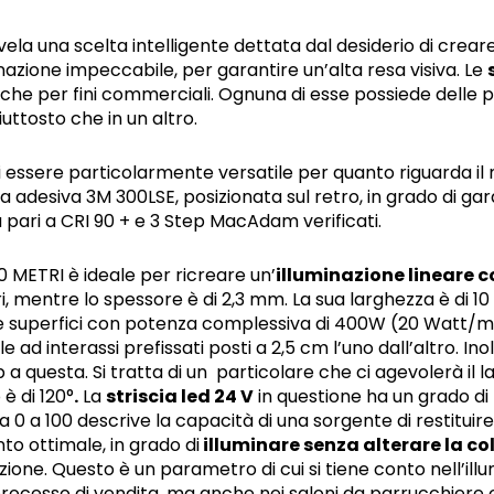
ivela una scelta intelligente dettata dal desiderio di creare 
inazione impeccabile, per garantire un’alta resa visiva. Le
o che per fini commerciali. Ognuna di esse possiede delle 
uttosto che in un altro.
i essere particolarmente versatile per quanto riguarda il 
ia adesiva 3M 300LSE, posizionata sul retro, in grado di ga
a pari a CRI 90 + e 3 Step MacAdam verificati.
 METRI è ideale per ricreare un’
illuminazione lineare
, mentre lo spessore è di 2,3 mm. La sua larghezza è di 
le superfici con potenza complessiva di 400W (20 Watt/m
le ad interassi prefissati posti a 2,5 cm l’uno dall’altro. Ino
ip a questa. Si tratta di un particolare che ci agevolerà il
 è di 120°
.
La
striscia led 24 V
in questione ha un grado di 
0 a 100 descrive la capacità di una sorgente di restituire 
anto ottimale, in grado di
illuminare senza alterare la co
nazione. Questo è un parametro di cui si tiene conto nell’i
ocesso di vendita, ma anche nei saloni da parrucchiere o ne