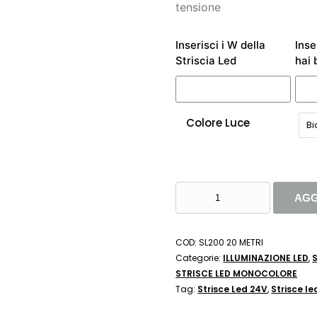
tensione
Inserisci i W della
Inse
Striscia Led
hai 
Colore Luce
Bi
LEDCO
AGG
SL200
STRISCIA
LED
COD:
SL200 20 METRI
MONOCOLORE
Categorie:
ILLUMINAZIONE LED
,
2835
STRISCE LED MONOCOLORE
20
Tag:
Strisce Led 24V
,
Strisce le
METRI
20