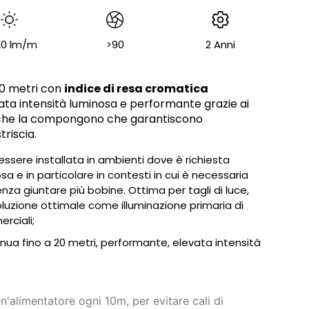
20 lm/m
>90
2 Anni
 20 metri con
indice di resa cromatica
ta intensità luminosa e performante grazie ai
che la compongono che garantiscono
riscia.
ssere installata in ambienti dove è richiesta
sa e in particolare in contesti in cui è necessaria
enza giuntare più bobine. Ottima per tagli di luce,
Soluzione ottimale come illuminazione primaria di
rciali;
nua fino a 20 metri, performante, elevata intensità
n'alimentatore ogni 10m, per evitare cali di