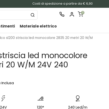
Costi di spedizione a partire da € 6,90
0
stimenti
Materiale elettrico
SHOPPING
CART
co sl200 striscia led monocolore 2835 20 metri 20 W/M
Nessu
prodo
striscia led monocolore
nel
carrel
ri 20 W/M 24V 240
a Inclusa
24V
120°
240 Led/m