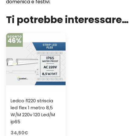
domenica e festivi.
Ti potrebbe interessare…
SCONTO
46%
Ledco fl220 striscia
led flex 1 metro 8,5
W/M 220v 120 Led/M
ip65
34,50
€