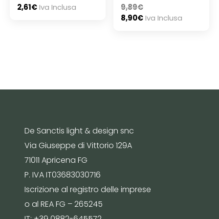
2,61
€
Iva Inclusa
9,89
€
8,90
€
Iva Inclusa
De Sanctis light & design snc
Via Giuseppe di Vittorio 129A
71011 Apricena FG
P. IVA IT03683030716
Iscrizione al registro delle imprese
o al REA FG – 265245
IT: +39 0882-645572