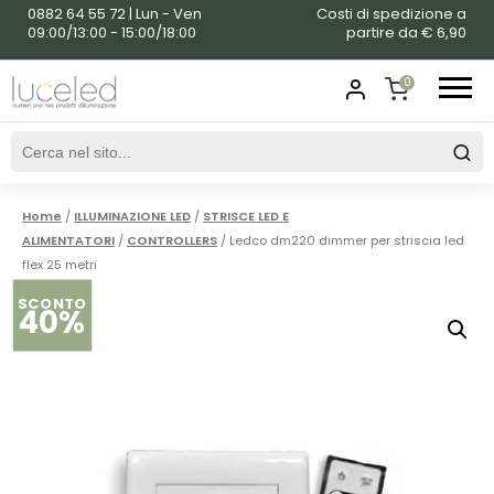
0882 64 55 72 | Lun - Ven
Costi di spedizione a
09:00/13:00 - 15:00/18:00
partire da € 6,90
0
SHOPPING
CART
Home
/
ILLUMINAZIONE LED
/
STRISCE LED E
ALIMENTATORI
/
CONTROLLERS
/ Ledco dm220 dimmer per striscia led
flex 25 metri
SCONTO
40%