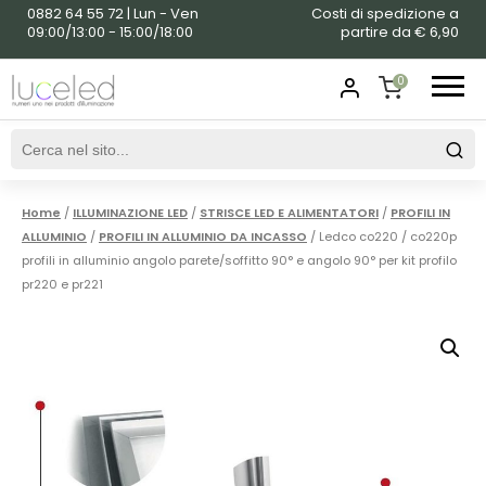
0882 64 55 72 | Lun - Ven
Costi di spedizione a
09:00/13:00 - 15:00/18:00
partire da € 6,90
0
SHOPPING
CART
Home
/
ILLUMINAZIONE LED
/
STRISCE LED E ALIMENTATORI
/
PROFILI IN
ALLUMINIO
/
PROFILI IN ALLUMINIO DA INCASSO
/ Ledco co220 / co220p
profili in alluminio angolo parete/soffitto 90° e angolo 90° per kit profilo
pr220 e pr221