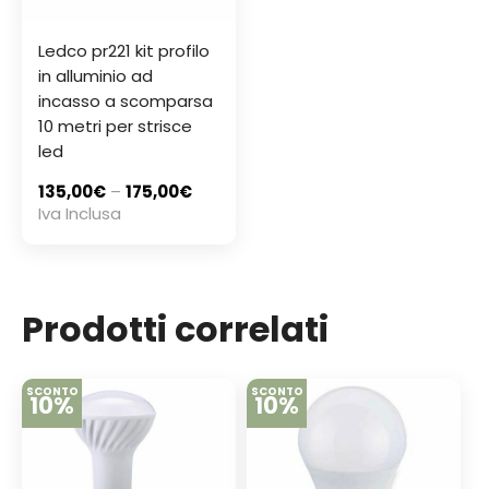
Ledco pr221 kit profilo
in alluminio ad
incasso a scomparsa
10 metri per strisce
led
135,00
€
–
175,00
€
Iva Inclusa
Prodotti correlati
SCONTO
SCONTO
10%
10%