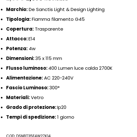
Marchio:
De Sanctis Light & Design Lighting
Tipologia:
Fiamma filamento G45
Copertura:
Trasparente
Attacco:
E14
Potenza:
4w
Dimensioni:
35 x 115 mm
Flusso luminoso:
400 Lumen luce calda 2700K
Alimentazione:
AC 220-240V
Fascio Luminoso:
300°
Materiali:
Vetro
Grado di protezione:
Ip20
Tempi di spedizione:
1 giorno
COD:
DSNBT35F4W27K14