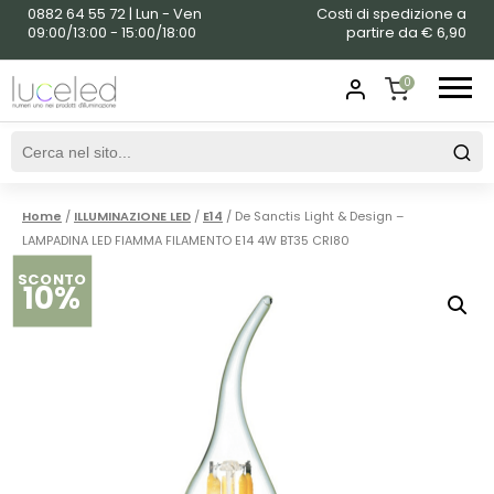
0882 64 55 72 | Lun - Ven
Costi di spedizione a
09:00/13:00 - 15:00/18:00
partire da € 6,90
0
SHOPPING
CART
Home
/
ILLUMINAZIONE LED
/
E14
/ De Sanctis Light & Design –
LAMPADINA LED FIAMMA FILAMENTO E14 4W BT35 CRI80
SCONTO
10%