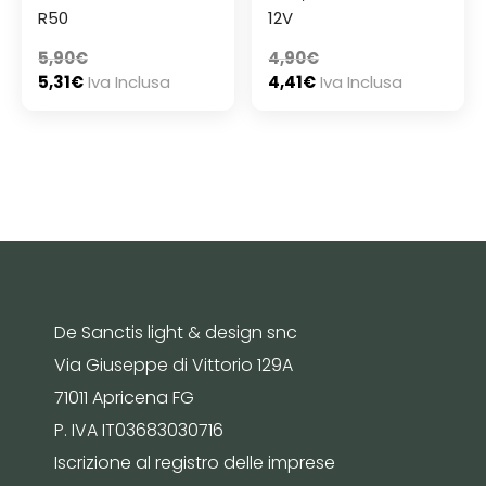
R50
12V
5,90
€
4,90
€
5,31
€
Iva Inclusa
4,41
€
Iva Inclusa
De Sanctis light & design snc
Via Giuseppe di Vittorio 129A
71011 Apricena FG
P. IVA IT03683030716
Iscrizione al registro delle imprese