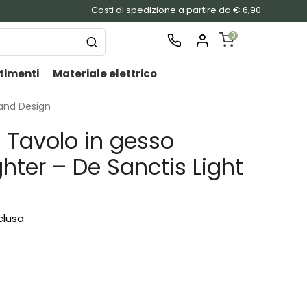
Costi di spedizione a partire da € 6,90
0
timenti
Materiale elettrico
SHOPPING
CART
 and Design
Nessu
Tavolo in gesso
prodo
nel
hter – De Sanctis Light
carrel
nclusa