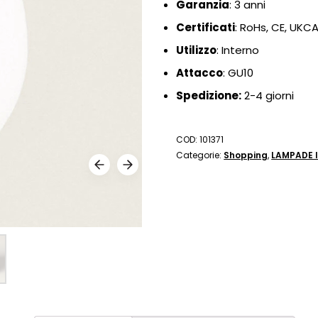
Garanzia
: 3 anni
Certificati
: RoHs, CE, UKC
Utilizzo
: Interno
Attacco
: GU10
Spedizione:
2-4 giorni
COD:
101371
Categorie:
Shopping
,
LAMPADE 