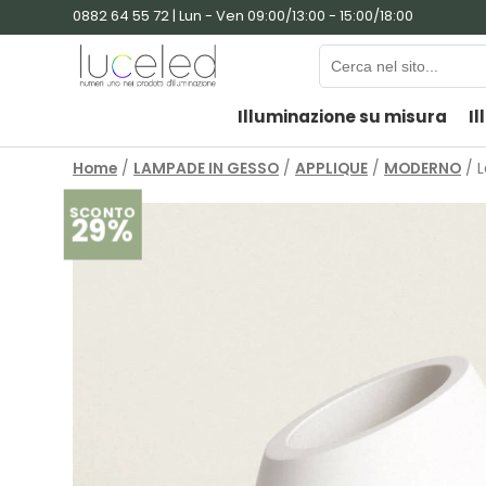
0882 64 55 72 | Lun - Ven 09:00/13:00 - 15:00/18:00
Illuminazione su misura
Il
Home
/
LAMPADE IN GESSO
/
APPLIQUE
/
MODERNO
/ L
SCONTO
29%