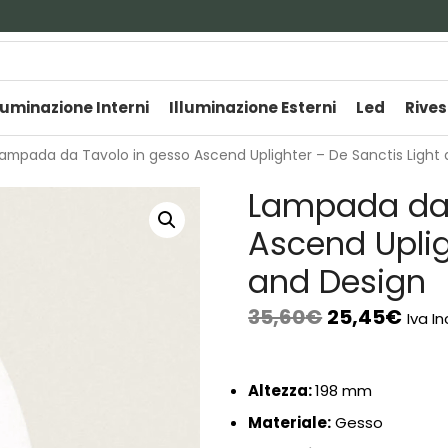
luminazione Interni
Illuminazione Esterni
Led
Rives
ampada da Tavolo in gesso Ascend Uplighter – De Sanctis Light
Lampada da 
Ascend Uplig
and Design
35,60
€
25,45
€
Iva I
Altezza:
198 mm
Materiale:
Gesso