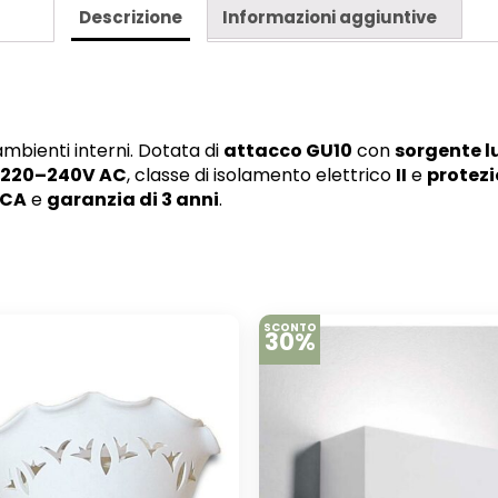
Descrizione
Informazioni aggiuntive
mbienti interni. Dotata di
attacco GU10
con
sorgente l
 220–240V AC
, classe di isolamento elettrico
II
e
protezi
KCA
e
garanzia di 3 anni
.
SCONTO
30%