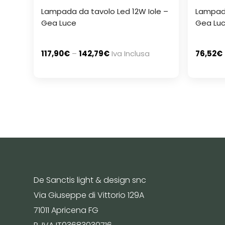
Lampada da tavolo Led 12W Iole –
Lampad
Gea Luce
Gea Lu
117,90
€
–
142,79
€
Iva Inclusa
76,52
€
De Sanctis light & design snc
Via Giuseppe di Vittorio 129A
71011 Apricena FG