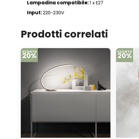
Lampadina compatibile:
1 x E27
Input:
220-230V
Prodotti correlati
SCONTO
SCONTO
20%
20%