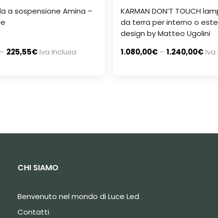
a a sospensione Amina –
KARMAN DON’T TOUCH la
ce
da terra per interno o est
design by Matteo Ugolini
–
225,55
€
Iva Inclusa
1.080,00
€
–
1.240,00
€
Iva
CHI SIAMO
Benvenuto nel mondo di Luce Led
Contatti