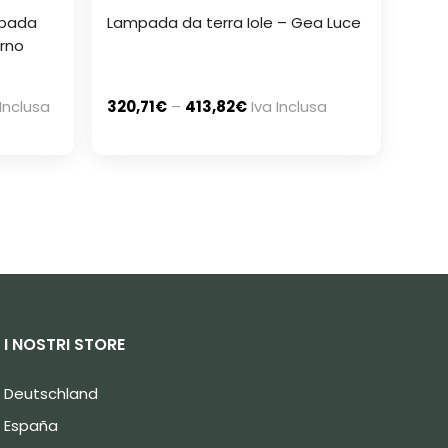
mpada
Lampada da terra Iole – Gea Luce
erno
 Inclusa
320,71
€
–
413,82
€
Iva Inclusa
I NOSTRI STORE
Deutschland
España