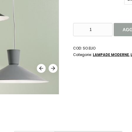
LAMPADA
AGG
A
SOSPENSIONE
E27
COD:
SO.ELIO
ELIO
Categorie:
LAMPADE MODERNE
,
-
ONDALUCE
QUANTITÀ