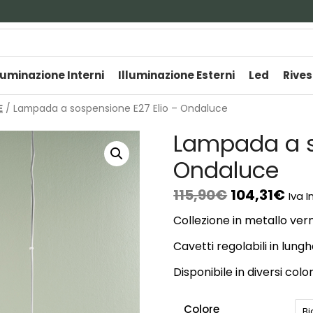
luminazione Interni
Illuminazione Esterni
Led
Rives
E
/ Lampada a sospensione E27 Elio – Ondaluce
Lampada a s
Ondaluce
115,90
€
104,31
€
Iva I
Collezione in metallo ver
Cavetti regolabili in lung
Disponibile in diversi color
Colore
B