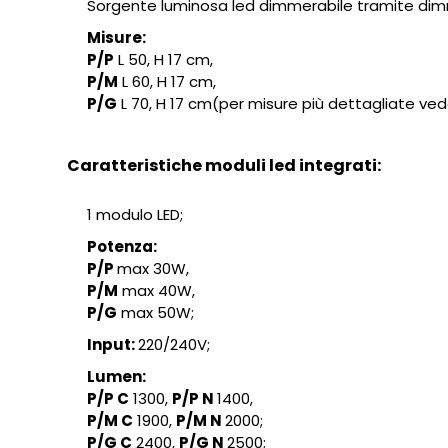
Sorgente luminosa led dimmerabile tramite dimm
Misure:
P
/P
L 50, H 17 cm,
P/M
L 60, H 17 cm,
P/G
L 70, H 17 cm(per misure più dettagliate ve
Caratteristiche moduli led integrati:
1 modulo LED;
Potenza:
P/P
max 30W,
P/M
max 40W,
P/G
max 50W;
Input:
220/240V;
Lumen:
P/P C
1300,
P/P N
1400,
P/M C
1900,
P/M N
2000;
P/G C
2400,
P/G N
2500;