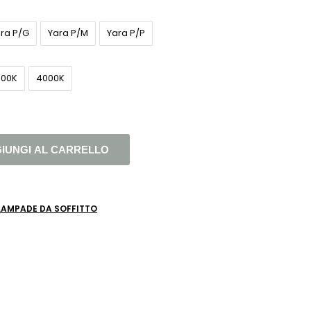
ra P/G
Yara P/M
Yara P/P
000K
4000K
IUNGI AL CARRELLO
LAMPADE DA SOFFITTO