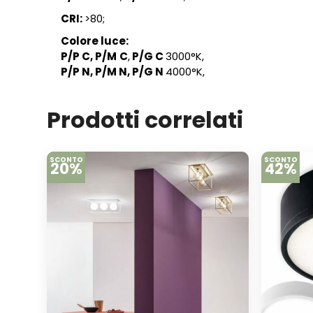
CRI:
>80;
Colore luce:
P/P C, P/M
C
,
P/G C
3000°K,
P/P N, P/M N, P/G N
4000°K,
Prodotti correlati
SCONTO
SCONTO
20%
42%