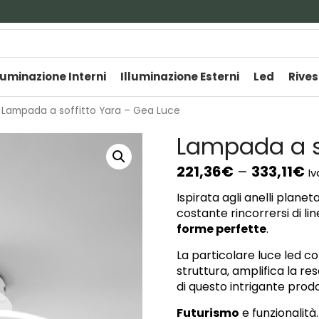
luminazione Interni
Illuminazione Esterni
Led
Rives
 Lampada a soffitto Yara – Gea Luce
Lampada a so
221,36
€
–
333,11
€
Iv
Ispirata agli anelli plane
costante rincorrersi di li
forme perfette
.
La particolare luce led co
struttura, amplifica la re
di questo intrigante prod
Futurismo
e funzionalità.