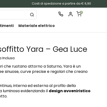
Costi di spedizione a partire da € 6,90
0
timenti
Materiale elettrico
SHOPPING
CART
Nessu
ffitto Yara – Gea Luce
prodo
nel
a Inclusa
carrel
tari che ruotano attorno a Saturno, Yara è un
nee sinuose, curve precise e regolari che creano
ntinua, interna ed esterna al profilo della
sa luminosa evidenziando il
design avveniristico
otto.