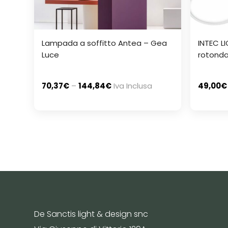
Lampada a soffitto Antea – Gea
INTEC LI
Luce
rotond
70,37
€
–
144,84
€
Iva Inclusa
49,00
€
De Sanctis light & design snc