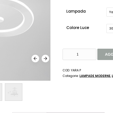
Lampada
Ya
Colore Luce
3
LAMPADA
AGG
A
SOFFITTO
YARA
COD:
YARA P
-
Categorie:
LAMPADE MODERNE
,
GEA
LUCE
QUANTITÀ