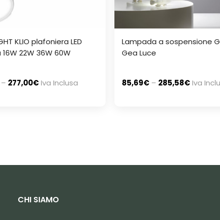
GHT KLIO plafoniera LED
Lampada a sospensione G
a 16W 22W 36W 60W
Gea Luce
–
277,00
€
Iva Inclusa
85,69
€
–
285,58
€
Iva Incl
CHI SIAMO