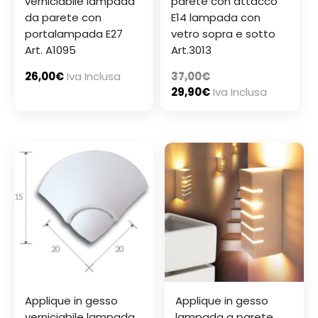
verniciabile lampada
parete con attacco
da parete con
E14 lampada con
portalampada E27
vetro sopra e sotto
Art. A1095
Art.3013
26,00
€
Iva Inclusa
37,00
€
29,90
€
Iva Inclusa
Applique in gesso
Applique in gesso
verniciabile lampada
lampada a parete