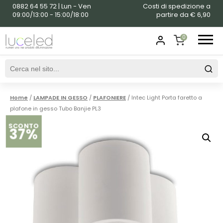
0882 64 55 72 | Lun - Ven
Costi di spedizione a
09:00/13:00 - 15:00/18:00
partire da € 6,90
0
SHOPPING
CART
Home
/
LAMPADE IN GESSO
/
PLAFONIERE
/ Intec Light Porta faretto a
plafone in gesso Tubo Banjie PL3
SCONTO
37%