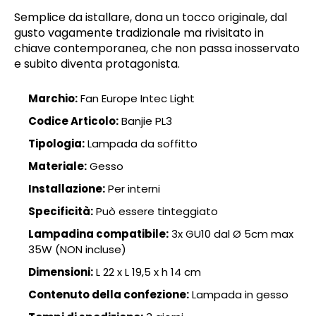
Semplice da istallare, dona un tocco originale, dal
gusto vagamente tradizionale ma rivisitato in
chiave contemporanea, che non passa inosservato
e subito diventa protagonista.
Marchio:
Fan Europe Intec Light
Codice Articolo:
Banjie PL3
Tipologia:
Lampada da soffitto
Materiale:
Gesso
Installazione:
Per interni
Specificità:
Può essere tinteggiato
Lampadina compatibile:
3x GU10 dal Ø 5cm max
35W (NON incluse)
Dimensioni:
L 22 x L 19,5 x h 14 cm
Contenuto della confezione:
Lampada in gesso