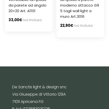
da parete ad angolo
moderno attacco G9
20×20 Art. A1101
5 tagli wall light a
muro Art.3016
33,00
€
Iva Inclusa
22,90
€
Iva Inclusa
De Sanctis light & design snc
Via Giuseppe di Vittorio 129A
71011 Apricena FG
P. IVA IT03683030716