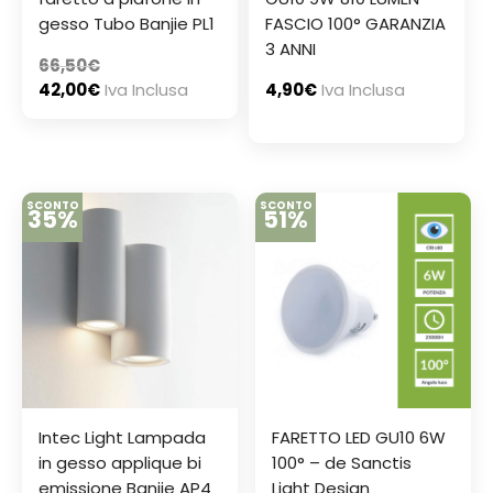
gesso Tubo Banjie PL1
FASCIO 100° GARANZIA
3 ANNI
66,50
€
42,00
€
Iva Inclusa
4,90
€
Iva Inclusa
SCONTO
SCONTO
35%
51%
Intec Light Lampada
FARETTO LED GU10 6W
in gesso applique bi
100° – de Sanctis
emissione Banjie AP4
Light Design