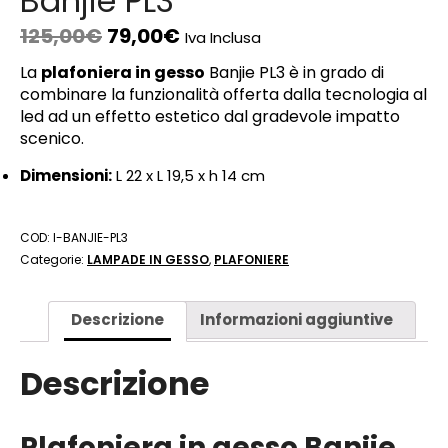
Banjie PL3
125,00
€
79,00
€
Iva Inclusa
La
plafoniera in gesso
Banjie PL3 è in grado di
combinare la funzionalità offerta dalla tecnologia al
led ad un effetto estetico dal gradevole impatto
scenico.
Dimensioni:
L 22 x L 19,5 x h 14 cm
COD:
I-BANJIE-PL3
Categorie:
LAMPADE IN GESSO
,
PLAFONIERE
Descrizione
Informazioni aggiuntive
Descrizione
Plafoniera in gesso Banjie