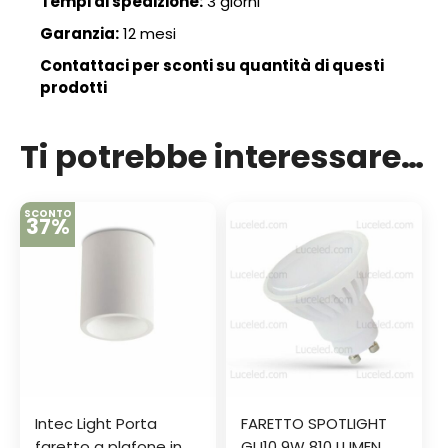
Tempi di spedizione:
3 giorni
Garanzia:
12 mesi
Contattaci per sconti su quantità di questi
prodotti
Ti potrebbe interessare…
SCONTO
37%
Intec Light Porta
FARETTO SPOTLIGHT
faretto a plafone in
GU10 9W 810 LUMEN