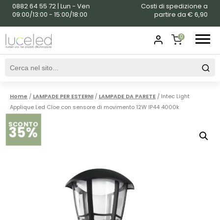
0882 64 55 72 | Lun - Ven
Costi di spedizione a
09:00/13:00 - 15:00/18:00
partire da € 6,90
0
SHOPPING
CART
Home
/
LAMPADE PER ESTERNI
/
LAMPADE DA PARETE
/ Intec Light
Applique Led Cloe con sensore di movimento 12W IP44 4000k
SCONTO
35%