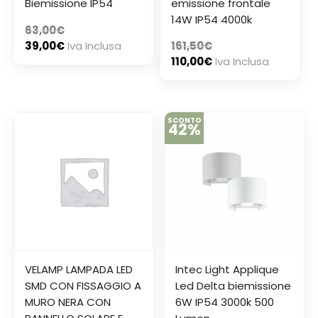
Biemissione IP54
emissione frontale
14W IP54 4000k
63,00
€
39,00
€
Iva Inclusa
161,50
€
110,00
€
Iva Inclusa
SCONTO
42%
VELAMP LAMPADA LED
Intec Light Applique
SMD CON FISSAGGIO A
Led Delta biemissione
MURO NERA CON
6W IP54 3000k 500