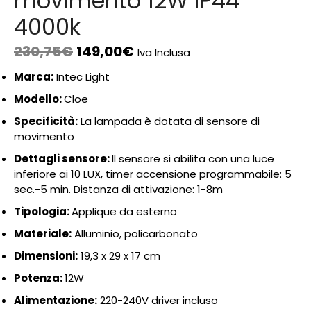
movimento 12W IP44
4000k
230,75
€
149,00
€
Iva Inclusa
Marca:
Intec Light
Modello:
Cloe
Specificità:
La lampada è dotata di sensore di
movimento
Dettagli sensore:
Il sensore si abilita con una luce
inferiore ai 10 LUX, timer accensione programmabile: 5
sec.-5 min. Distanza di attivazione: 1-8m
Tipologia:
Applique da esterno
Materiale:
Alluminio, policarbonato
Dimensioni:
19,3 x 29 x 17 cm
Potenza:
12W
Alimentazione:
220-240V driver incluso