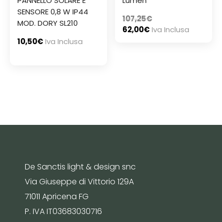
PANNELLO SOLARE E
Lumen
SENSORE 0,8 W IP44
107,25
€
MOD. DORY SL210
62,00
€
Iva Inclusa
10,50
€
Iva Inclusa
De Sanctis light & design snc
Via Giuseppe di Vittorio 129A
71011 Apricena FG
P. IVA IT03683030716