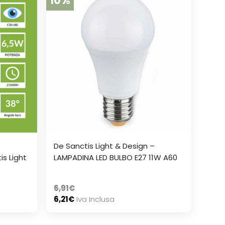
10%
De Sanctis Light & Design –
is Light
LAMPADINA LED BULBO E27 11W A60
6,91
€
6,21
€
Iva Inclusa