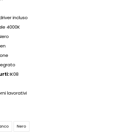
river incluso
ale 4000K
Nero
men
ione
tegrato
urti:
IK08
4
orni lavorativi
ianco
Nero