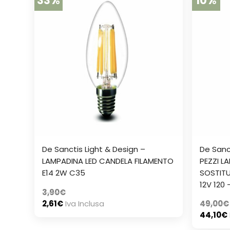
33%
10%
De Sanctis Light & Design –
De Sanct
LAMPADINA LED CANDELA FILAMENTO
PEZZI L
E14 2W C35
SOSTITU
12V 120
3,90
€
2,61
€
Iva Inclusa
49,00
€
44,10
€