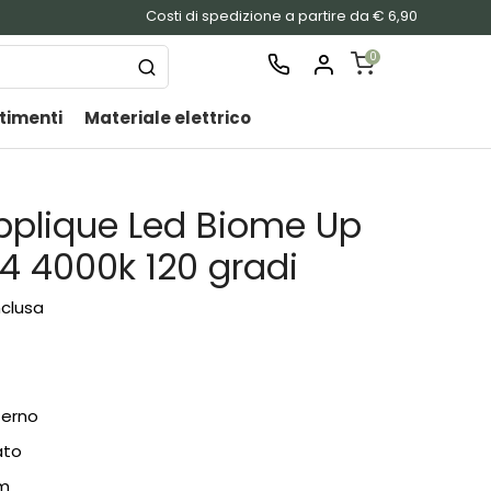
Costi di spedizione a partire da € 6,90
0
timenti
Materiale elettrico
SHOPPING
CART
Nessu
Applique Led Biome Up
prodo
nel
4 4000k 120 gradi
carrel
nclusa
terno
ato
cm