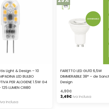
29%
is Light & Design – 10
FARETTO LED GU10 6,5W
AMPADINA LED BULBO
DIMMERABILE 38° – de Sanct
TIVA PER ALOGENE 1.5W G4
Design
 – 125 LUMEN CRI80
4,90
€
3,49
€
Iva Inclusa
Iva Inclusa