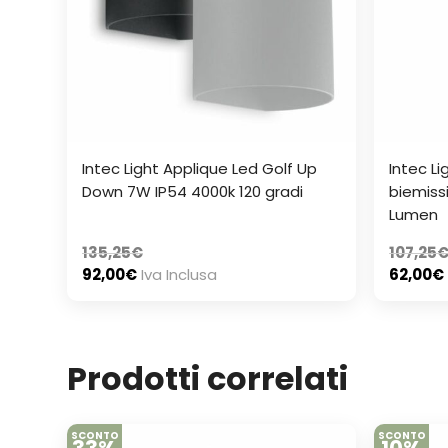
Intec Light Applique Led Golf Up
Intec Li
Down 7W IP54 4000k 120 gradi
biemiss
Lumen
135,25
€
107,25
92,00
€
Iva Inclusa
62,00
€
Prodotti correlati
SCONTO
SCONTO