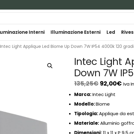
luminazione Interni
Illuminazione Esterni
Led
Rives
Intec Light Applique Led Biome Up Down 7W IP54 4000k 120 gradi
Intec Light 
Down 7W IP5
135,25
€
92,00
€
Iva I
Marca:
Intec Light
Modello:
Biome
Tipologia:
Applique da es
Materiale:
Alluminio goffr
Dimensioni:
11 x 11 x P 9,5 