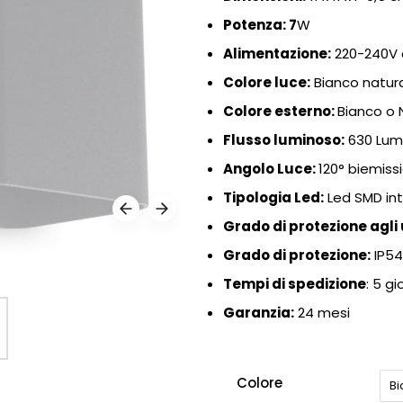
Potenza: 7
W
Alimentazione:
220-240V d
Colore luce:
Bianco natur
Colore esterno:
Bianco o 
Flusso luminoso:
630 Lu
Angolo Luce:
120° biemiss
Tipologia Led:
Led SMD in
Grado di protezione agli 
Grado di protezione:
IP5
Tempi di spedizione
: 5 gi
Garanzia:
24 mesi
Colore
B