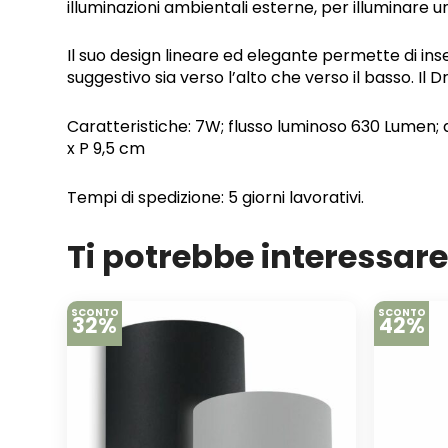
illuminazioni ambientali esterne, per illuminare u
Il suo design lineare ed elegante permette di ins
suggestivo sia verso l’alto che verso il basso. Il Dr
Caratteristiche: 7W; flusso luminoso 630 Lumen; a
x P 9,5 cm
Tempi di spedizione: 5 giorni lavorativi.
Ti potrebbe interessar
SCONTO
SCONTO
32%
42%