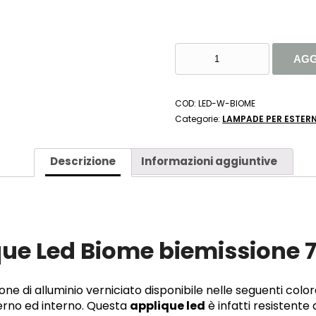
INTEC
AGG
LIGHT
APPLIQUE
LED
COD:
LED-W-BIOME
BIOME
Categorie:
LAMPADE PER ESTERN
UP
DOWN
7W
Descrizione
Informazioni aggiuntive
IP54
4000K
120
GRADI
QUANTITÀ
que Led Biome biemissione 
ne di alluminio verniciato disponibile nelle seguenti color
erno ed interno. Questa
applique led
è infatti resistente