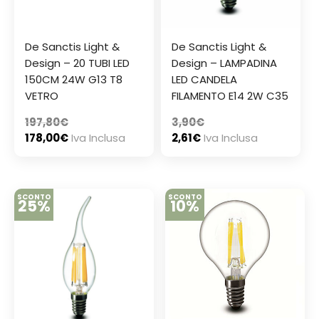
De Sanctis Light &
De Sanctis Light &
Design – 20 TUBI LED
Design – LAMPADINA
150CM 24W G13 T8
LED CANDELA
VETRO
FILAMENTO E14 2W C35
197,80
€
3,90
€
178,00
€
Iva Inclusa
2,61
€
Iva Inclusa
SCONTO
SCONTO
25%
10%