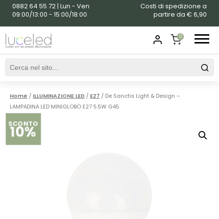
0882 64 55 72 | Lun - Ven
Costi di spedizione a
09:00/13:00 - 15:00/18:00
partire da € 6,90
0
SHOPPING
CART
Home
/
ILLUMINAZIONE LED
/
E27
/ De Sanctis Light & Design –
LAMPADINA LED MINIGLOBO E27 5.5W G45
SCONTO
10%