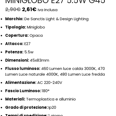
MINIGLOBO E27 5.5W G45
2,90
€
2,61
€
Iva Inclusa
Marchio:
De Sanctis Light & Design Lighting
Tipologia:
Miniglobo
Copertura:
Opaca
Attacco:
E27
Potenza:
5.5w
Dimensioni:
45x83mm
Flusso luminoso:
460 Lumen luce calda 3000K, 470
Lumen Luce naturale 4000K, 480 Lumen Luce fredda
Alimentazione:
AC 220-240V
Fascio Luminoso:
180°
Materiali:
Termoplastica e alluminio
Grado di protezione:
Ip20
Tempi di spedizione:
1 giorno