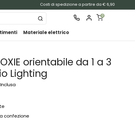
Costi di spedizione a partire da € 6,90
0
timenti
Materiale elettrico
SHOPPING
CART
Nessu
OXIE orientabile da 1 a 3
prodo
nel
io Lighting
carrel
 Inclusa
te
la confezione