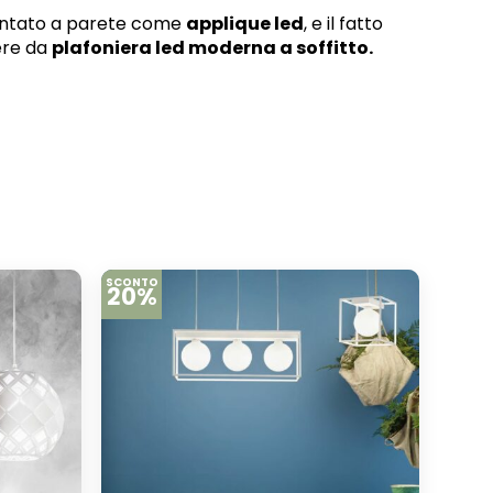
montato a parete come
applique led
, e il fatto
gere da
plafoniera led moderna a soffitto.
SCONTO
20%