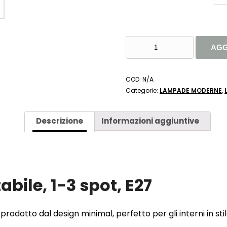
FARETTO
AGG
LED
ROXIE
ORIENTABILE
COD:
N/A
DA
Categorie:
LAMPADE MODERNE
,
1
A
3
Descrizione
Informazioni aggiuntive
SPOT
E27
-
TRIO
LIGHTING
abile, 1-3 spot, E27
QUANTITÀ
Un prodotto dal design minimal, perfetto per gli interni in s