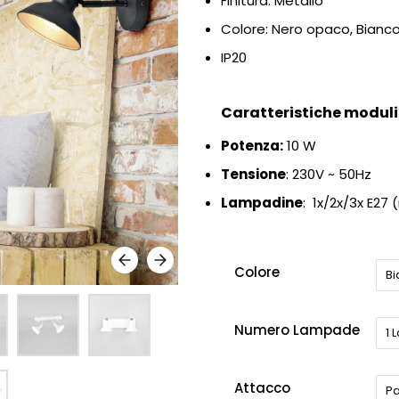
Finitura: Metallo
Colore: Nero opaco, Bianc
IP20
Caratteristiche moduli 
Potenza:
10 W
Tensione
: 230
V ~ 50Hz
Lampadine
: 1x/2x/3x E27 
Colore
B
Numero Lampade
1
Attacco
Pa