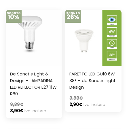
SCONTO
SCONTO
10%
26%
De Sanctis Light &
FARETTO LED GU10 6W
Design – LAMPADINA
38° – de Sanctis Light
LED REFLECTOR E27 11W
Design
R80
3,90
€
9,89
€
2,90
€
Iva Inclusa
8,90
€
Iva Inclusa