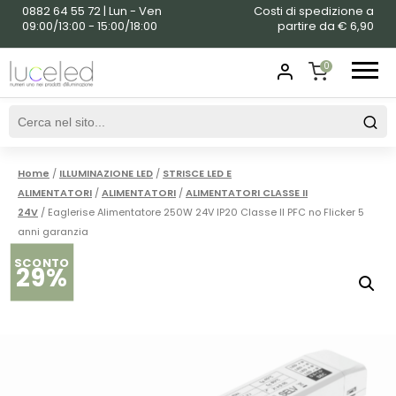
0882 64 55 72 | Lun - Ven
Costi di spedizione a
09:00/13:00 - 15:00/18:00
partire da € 6,90
0
SHOPPING
CART
Home
/
ILLUMINAZIONE LED
/
STRISCE LED E
ALIMENTATORI
/
ALIMENTATORI
/
ALIMENTATORI CLASSE II
24V
/ Eaglerise Alimentatore 250W 24V IP20 Classe II PFC no Flicker 5
anni garanzia
SCONTO
29%