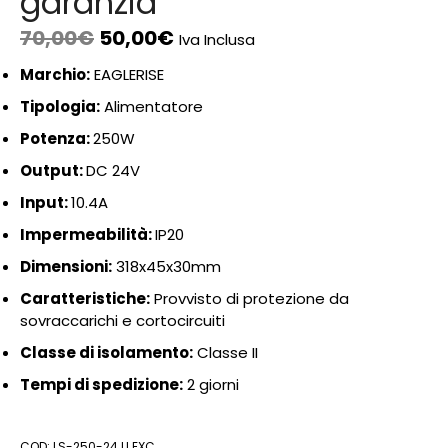
garanzia
70,00
€
50,00
€
Iva Inclusa
Marchio:
EAGLERISE
Tipologia:
Alimentatore
Potenza:
250W
Output:
DC 24V
Input:
10.4A
Impermeabilità:
IP20
Dimensioni:
318x45x30mm
Caratteristiche:
Provvisto di protezione da
sovraccarichi e cortocircuiti
Classe di isolamento:
Classe II
Tempi di spedizione:
2 giorni
COD:
LS-250-24 LI EXC