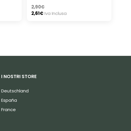
2,90
€
2,61
€
Iva Inclusa
I NOSTRI STORE
Deutschland
España
France