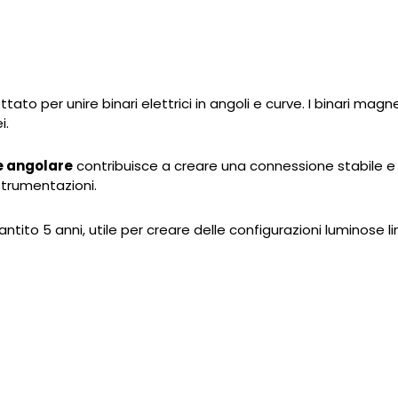
tato per unire binari elettrici in angoli e curve. I binari mag
i.
e angolare
contribuisce a creare una connessione stabile e s
 strumentazioni.
antito 5 anni, utile per creare delle configurazioni luminose lin