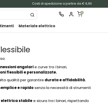
Costi di spedizione a partire da € 6,90
0
timenti
Materiale elettrico
SHOPPING
CART
Nessu
lessibile
prodo
nel
usa
carrel
nessioni angolari
e curve tra i binari,
ni flessibili e personalizzate.
alta qualità per garantire
durata e affidabilità.
emplice e rapido
senza la necessità di strumenti
elettrica stabile
e sicura tra i binari, rispettando