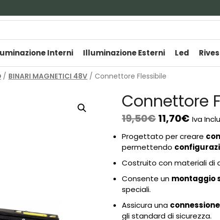
luminazione Interni
Illuminazione Esterni
Led
Rives
O
/
BINARI MAGNETICI 48V
/ Connettore Flessibile
Connettore F
19,50
€
11,70
€
Iva Incl
Progettato per creare
con
permettendo
configurazio
Costruito con materiali di 
Consente un
montaggio s
speciali.
Assicura una
connessione 
gli standard di sicurezza.