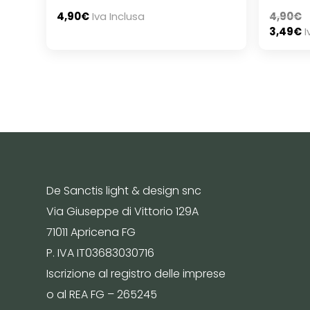
4,90
€
Iva Inclusa
4,90
€
3,49
€
I
De Sanctis light & design snc
Via Giuseppe di Vittorio 129A
71011 Apricena FG
P. IVA IT03683030716
Iscrizione al registro delle imprese
o al REA FG – 265245