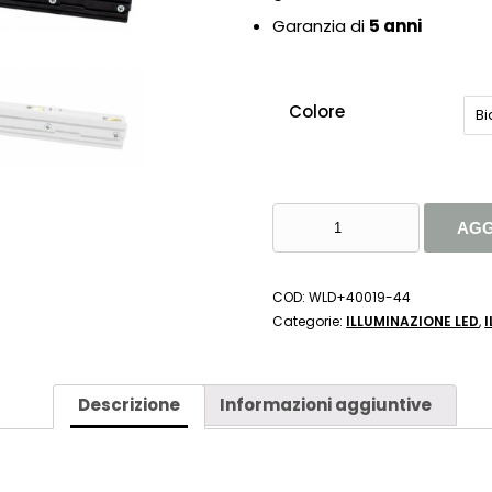
Garanzia di
5 anni
Colore
B
CONNETTORE
AGG
FLESSIBILE
QUANTITÀ
COD:
WLD+40019-44
Categorie:
ILLUMINAZIONE LED
,
Descrizione
Informazioni aggiuntive