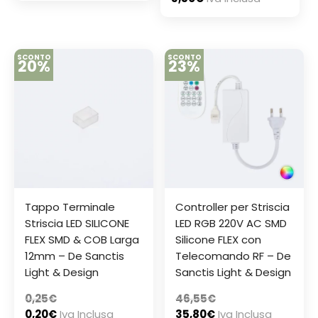
SCONTO
SCONTO
20%
23%
Tappo Terminale
Controller per Striscia
Striscia LED SILICONE
LED RGB 220V AC SMD
FLEX SMD & COB Larga
Silicone FLEX con
12mm – De Sanctis
Telecomando RF – De
Light & Design
Sanctis Light & Design
0,25
€
46,55
€
0,20
€
Iva Inclusa
35,80
€
Iva Inclusa