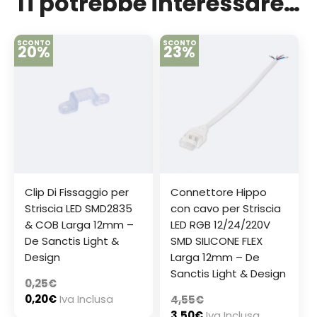
Ti potrebbe interessare…
SCONTO
SCONTO
20%
23%
Clip Di Fissaggio per
Connettore Hippo
Striscia LED SMD2835
con cavo per Striscia
& COB Larga 12mm –
LED RGB 12/24/220V
De Sanctis Light &
SMD SILICONE FLEX
Design
Larga 12mm – De
Sanctis Light & Design
0,25
€
0,20
€
Iva Inclusa
4,55
€
3,50
€
Iva Inclusa