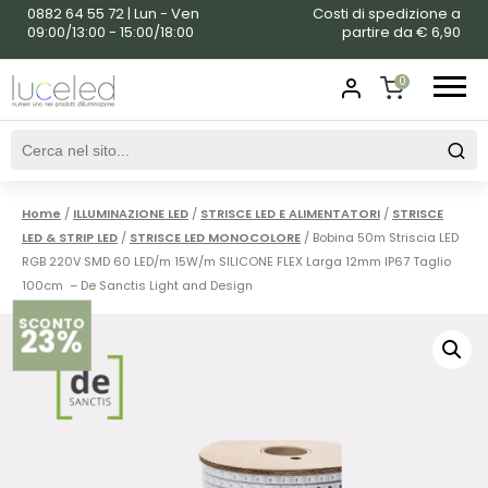
0882 64 55 72 | Lun - Ven
Costi di spedizione a
09:00/13:00 - 15:00/18:00
partire da € 6,90
0
SHOPPING
CART
Home
/
ILLUMINAZIONE LED
/
STRISCE LED E ALIMENTATORI
/
STRISCE
LED & STRIP LED
/
STRISCE LED MONOCOLORE
/ Bobina 50m Striscia LED
RGB 220V SMD 60 LED/m 15W/m SILICONE FLEX Larga 12mm IP67 Taglio
100cm – De Sanctis Light and Design
SCONTO
23%