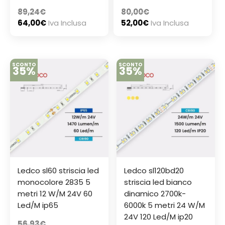
89,24
€
80,00
€
64,00
€
Iva Inclusa
52,00
€
Iva Inclusa
SCONTO
SCONTO
35%
35%
Ledco sl60 striscia led
Ledco sl120bd20
monocolore 2835 5
striscia led bianco
metri 12 W/M 24V 60
dinamico 2700k-
Led/M ip65
6000k 5 metri 24 W/M
24V 120 Led/M ip20
56,93
€