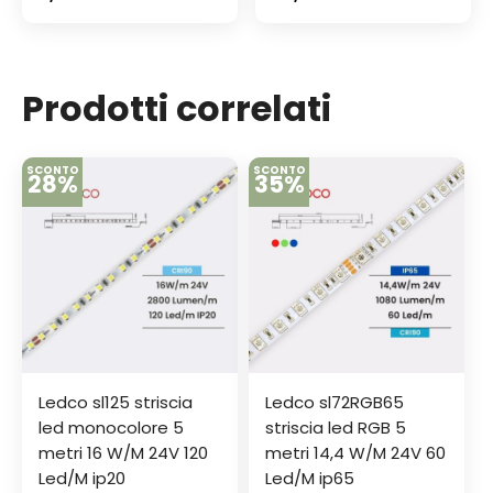
Prodotti correlati
SCONTO
SCONTO
28%
35%
Ledco sl125 striscia
Ledco sl72RGB65
led monocolore 5
striscia led RGB 5
metri 16 W/M 24V 120
metri 14,4 W/M 24V 60
Led/M ip20
Led/M ip65