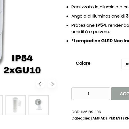
Realizzato in alluminio e cr
Angolo di illuminazione di
3
Protezione
IP54
, rendendo
umidità e polvere.
*Lampadine GU10 Non In
Colore
B
APPLIQUE
AGG
TUBO
LED
BIDIREZIONALE
COD:
LM6189-196
DA
Categorie:
LAMPADE PER ESTERN
PARETE
2XGU10