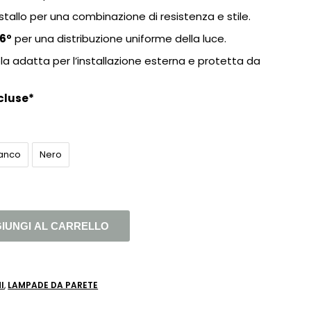
istallo per una combinazione di resistenza e stile.
6º
per una distribuzione uniforme della luce.
la adatta per l’installazione esterna e protetta da
cluse*
ianco
Nero
IUNGI AL CARRELLO
I
,
LAMPADE DA PARETE