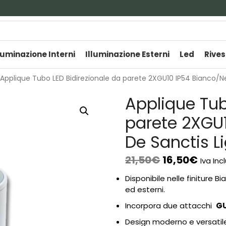
luminazione Interni
Illuminazione Esterni
Led
Rives
Applique Tubo LED Bidirezionale da parete 2XGU10 IP54 Bianco/Ne
Applique Tub
parete 2XGU
De Sanctis L
21,50
€
16,50
€
Iva Inc
Disponibile nelle finiture B
ed esterni.
Incorpora due attacchi
G
Design moderno e versatile,