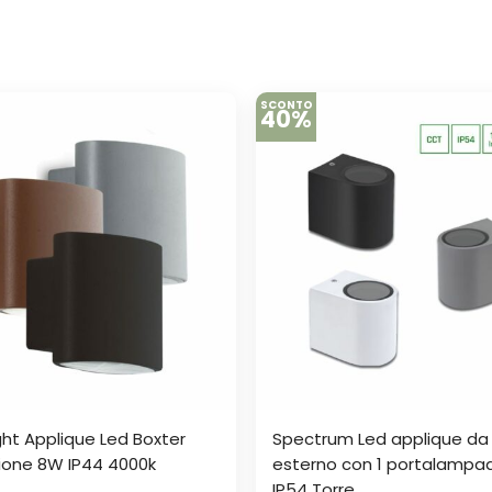
SCONTO
40%
ght Applique Led Boxter
Spectrum Led applique da
ione 8W IP44 4000k
esterno con 1 portalampa
IP54 Torre