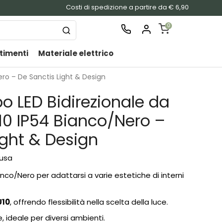
Costi di spedizione a partire da € 6,90
0
timenti
Materiale elettrico
SHOPPING
CART
ro – De Sanctis Light & Design
Nessu
o LED Bidirezionale da
prodo
nel
10 IP54 Bianco/Nero –
carrel
ight & Design
lusa
ianco/Nero per adattarsi a varie estetiche di interni
U10
, offrendo flessibilità nella scelta della luce.
 ideale per diversi ambienti.