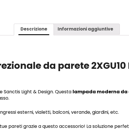
IP54
BIANCO/NERO
–
DE
Descrizione
Informazioni aggiuntive
SANCTIS
LIGHT
&
DESIGN
QUANTITÀ
rezionale da parete 2XGU10
e Sanctis Light & Design. Questa
lampada moderna da 
asso.
gressi esterni, vialetti, balconi, verande, giardini, etc.
tue pareti grazie a questo accessorio! La soluzione perfet