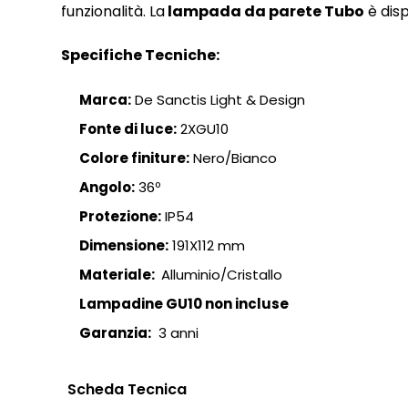
funzionalità. La
lampada da parete Tubo
è disp
Specifiche Tecniche:
Marca:
De Sanctis Light & Design
Fonte di luce:
2XGU10
Colore finiture:
Nero/Bianco
Angolo:
36º
Protezione:
IP54
Dimensione:
191X112 mm
Materiale:
Alluminio/Cristallo
Lampadine GU10 non incluse
Garanzia:
3 anni
Scheda Tecnica