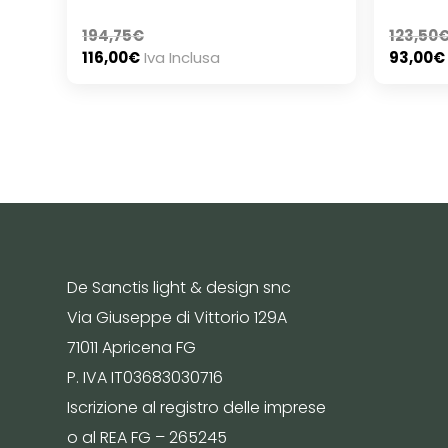
194,75
€
123,50
116,00
€
Iva Inclusa
93,00
€
De Sanctis light & design snc
Via Giuseppe di Vittorio 129A
71011 Apricena FG
P. IVA IT03683030716
Iscrizione al registro delle imprese
o al REA FG – 265245