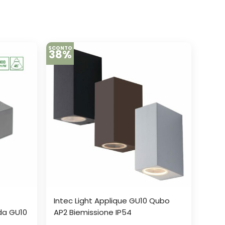
SCONTO
38%
Intec Light Applique GU10 Qubo
da GU10
AP2 Biemissione IP54