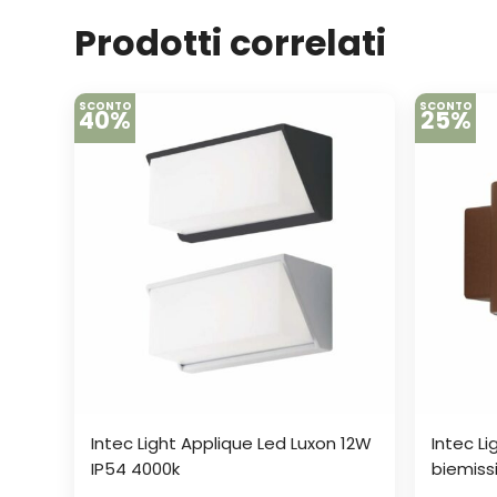
Prodotti correlati
SCONTO
SCONTO
40%
25%
Intec Light Applique Led Luxon 12W
Intec Li
IP54 4000k
biemiss