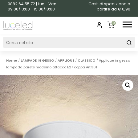
0882 64 55 72 | Lun - Ven
Costi di spedizione a
09:00/13:00 - 15:00/18:00
partire da € 6,90
0
SHOPPING
CART
Home
/
LAMPADE IN GESSO
/
APPLIQUE
/
CLASSICO
/ Applique in gesso
lampada parete moderno attacco E27 coppa Art.301