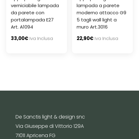
verniciabile lampada
lampada a parete
da parete con
moderno attacco G9
portalampada E27
5 tagli wall light a
Art. A1094
muro Art.3016
33,00
€
Iva Inclusa
22,90
€
Iva Inclusa
De Sanctis light & design snc
Via Giuseppe di Vittorio 129A
71011 Apricena FG