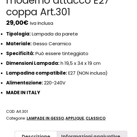
moderno attacco E27
coppa Art.301
29,00
€
Iva Inclusa
Tipologia:
Lampada da parete
Materiale:
Gesso Ceramico
Specificità:
Può essere tinteggiato
Dimensioni Lampada:
h 19,5 x 34 x 19 cm
Lampadina compatibile:
E27 (NON inclusa)
Alimentazione:
220-240V
MADE IN ITALY
COD:
Art.301
Categorie:
LAMPADE IN GESSO
,
APPLIQUE
,
CLASSICO
Descrizione
Informazioni aggiuntive