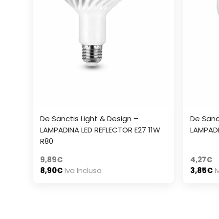
De Sanctis Light & Design –
De Sanc
LAMPADINA LED REFLECTOR E27 11W
LAMPADI
R80
9,89
€
4,27
€
8,90
€
Iva Inclusa
3,85
€
I