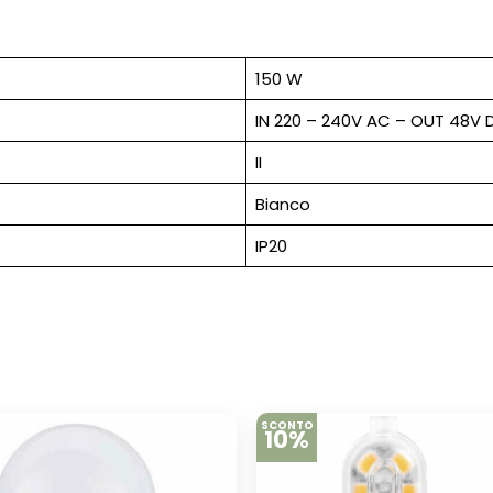
150 W
IN 220 – 240V AC – OUT 48V 
II
Bianco
IP20
SCONTO
10%