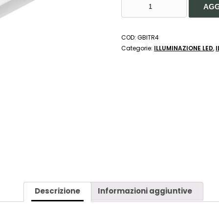
ALIMENTATORE
AGG
NON
DIMMERABILE IN
REMOTO
COD:
GBITR4
PER
Categorie:
ILLUMINAZIONE LED
,
BINARI
DA
INCASSO
E
DA
SUPERFICIE
150W
48V
-
GEA
LED
QUANTITÀ
Descrizione
Informazioni aggiuntive