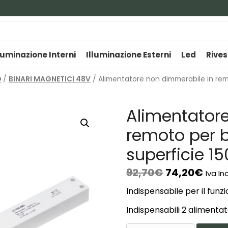
luminazione Interni
Illuminazione Esterni
Led
Rives
O
/
BINARI MAGNETICI 48V
/ Alimentatore non dimmerabile in rem
Alimentator
remoto per b
superficie 1
92,70
€
74,20
€
Iva In
Indispensabile per il fun
Indispensabili 2 alimenta