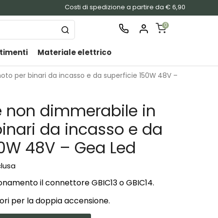
Costi di spedizione a partire da € 6,90
0
timenti
Materiale elettrico
SHOPPING
CART
oto per binari da incasso e da superficie 150W 48V –
Nessu
prodo
e non dimmerabile in
nel
carrel
inari da incasso e da
50W 48V – Gea Led
clusa
zionamento il connettore GBIC13 o GBIC14.
tori per la doppia accensione.