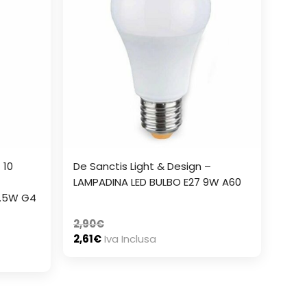
 10
De Sanctis Light & Design –
LAMPADINA LED BULBO E27 9W A60
1.5W G4
2,90
€
2,61
€
Iva Inclusa