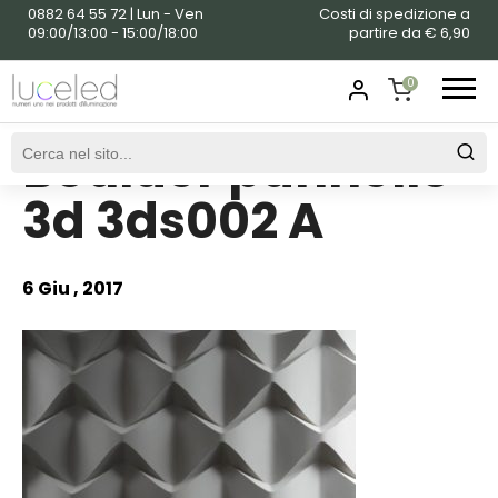
0882 64 55 72 | Lun - Ven
Costi di spedizione a
09:00/13:00 - 15:00/18:00
partire da € 6,90
0
Boulder pannello
SHOPPING
CART
3d 3ds002 A
6 Giu , 2017