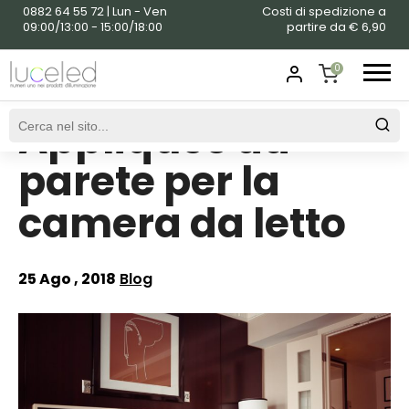
0882 64 55 72 | Lun - Ven
Costi di spedizione a
09:00/13:00 - 15:00/18:00
partire da € 6,90
0
Appliques da
SHOPPING
CART
parete per la
camera da letto
25 Ago , 2018
Blog