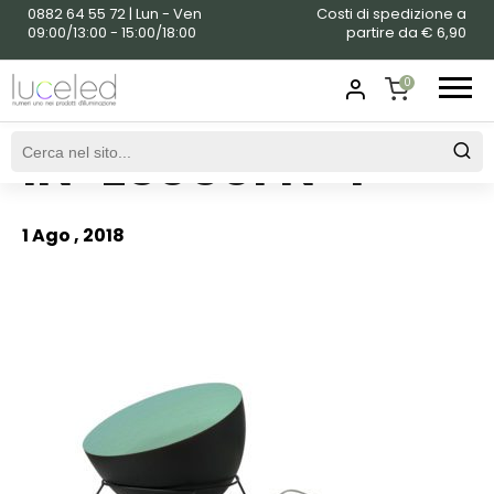
0882 64 55 72 | Lun - Ven
Costi di spedizione a
09:00/13:00 - 15:00/18:00
partire da € 6,90
0
IN-ES050FN-T
SHOPPING
CART
1 Ago , 2018