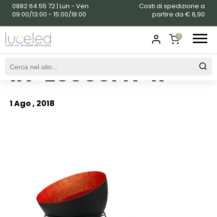
0882 64 55 72 | Lun - Ven
Costi di spedizione a
09:00/13:00 - 15:00/18:00
partire da € 6,90
0
IN-ES050FN-R
SHOPPING
CART
1 Ago , 2018