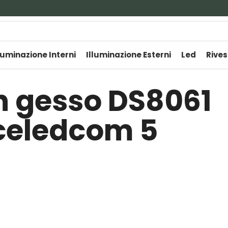
luminazione Interni
Illuminazione Esterni
Led
Rives
in gesso DS8061
uceledcom 5